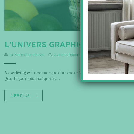
L’UNIVERS GRAPHIQUE DE SUPER
La Petite Scandinave
Cuisine
,
Décoration
,
La Maison
,
Salle à manger
Superliving est une marque danoise créé par un couple de designer,
graphique et esthétique est...
LIRE PLUS