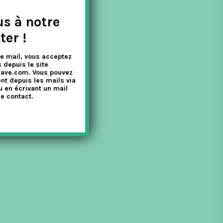
us à notre
ter !
e mail, vous acceptez
 depuis le site
nave.com. Vous pouvez
nt depuis les mails via
u en écrivant un mail
e contact.
n. Leur univers