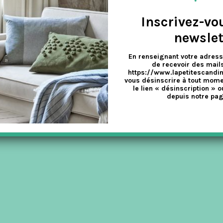
Inscrivez-vo
newslet
En renseignant votre adress
de recevoir des mails
LIVING !
https://www.lapetitescandi
vous désinscrire à tout mome
le lien « désinscription » o
,
Superliving
depuis notre pag
 Anette Stabel et Jesper Binger, tous les deux issus du monde du desig