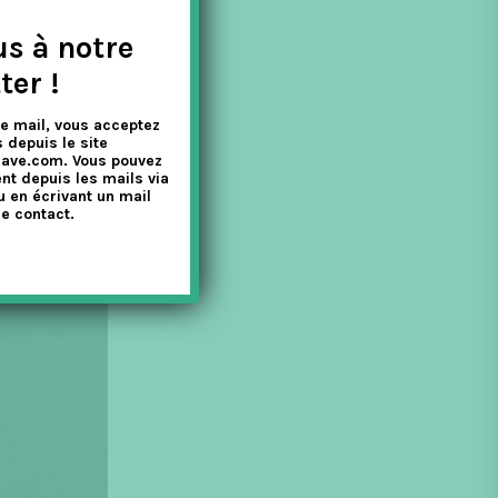
us à notre
ter !
e mail, vous acceptez
 depuis le site
nave.com. Vous pouvez
nt depuis les mails via
u en écrivant un mail
e contact.