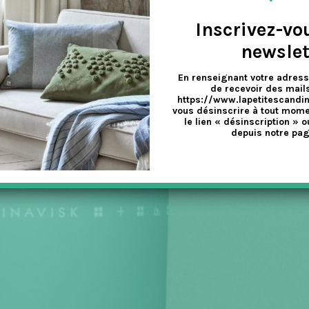
Inscrivez-vo
newslet
En renseignant votre adress
de recevoir des mails
https://www.lapetitescandi
vous désinscrire à tout mome
le lien « désinscription » o
depuis notre pag