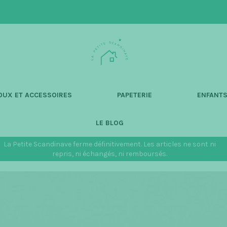
L
a
P
e
t
OUX ET ACCESSOIRES
PAPETERIE
ENFANT
i
t
LE BLOG
e
S
La Petite Scandinave ferme définitivement. Les articles ne sont ni
c
repris, ni échangés, ni remboursés.
a
n
d
i
n