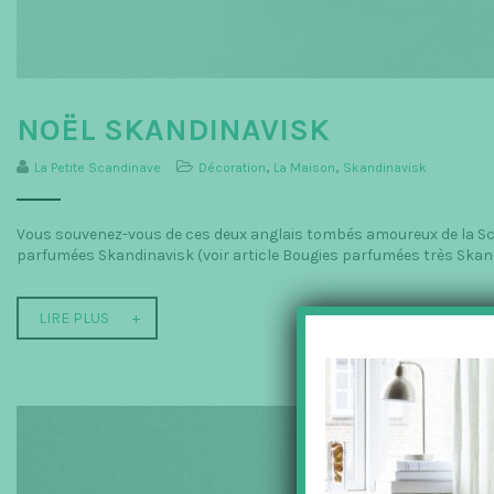
NOËL SKANDINAVISK
La Petite Scandinave
Décoration
,
La Maison
,
Skandinavisk
Vous souvenez-vous de ces deux anglais tombés amoureux de la Scan
parfumées Skandinavisk (voir article Bougies parfumées très Skandi
LIRE PLUS