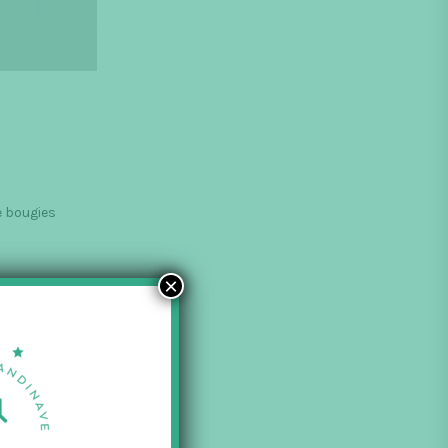
e bougies
×