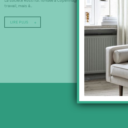
La société Rosti fût fondée à Copenhague en 1944 par deux amis Rolf
travail, mais à...
LIRE PLUS