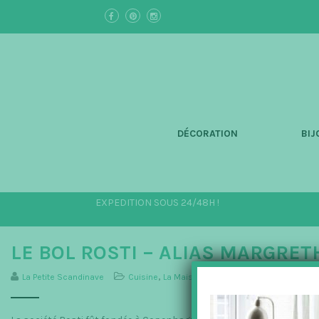
S
k
i
p
t
o
m
a
i
n
DÉCORATION
BIJ
c
o
n
t
e
EXPEDITION SOUS 24/48H !
n
t
LE BOL ROSTI – ALIAS MARGRETH
La Petite Scandinave
Cuisine
,
La Maison
,
Rosti Mepal