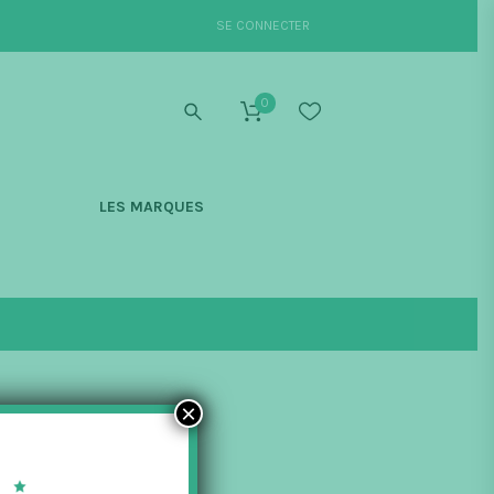
SE CONNECTER
0
S
LES MARQUES
×