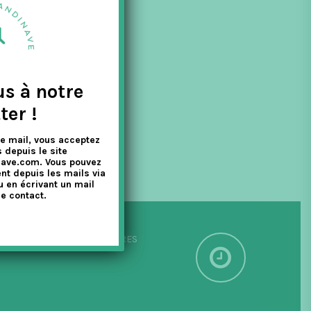
ire dans leur
us à notre
ter !
e mail, vous acceptez
 depuis le site
nave.com. Vous pouvez
nt depuis les mails via
u en écrivant un mail
e contact.
PÉDITION SOUS 24/48 HEURES