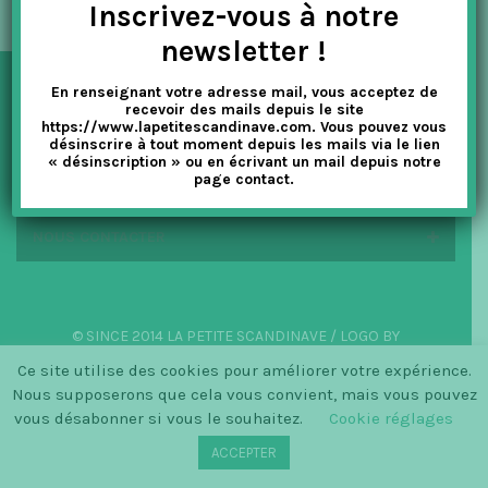
Inscrivez-vous à notre
t
newsletter !
i
En renseignant votre adresse mail, vous acceptez de
o
NEWSLETTER
recevoir des mails depuis le site
https://www.lapetitescandinave.com. Vous pouvez vous
n
désinscrire à tout moment depuis les mails via le lien
« désinscription » ou en écrivant un mail depuis notre
EN SAVOIR PLUS
page contact.
NOUS CONTACTER
© SINCE 2014 LA PETITE SCANDINAVE / LOGO BY
CHRISTINECLEMMENSEN.DK
Ce site utilise des cookies pour améliorer votre expérience.
Nous supposerons que cela vous convient, mais vous pouvez
vous désabonner si vous le souhaitez.
Cookie réglages
ACCEPTER