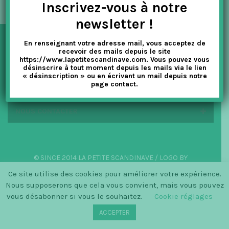
Inscrivez-vous à notre
t
newsletter !
i
En renseignant votre adresse mail, vous acceptez de
o
NEWSLETTER
recevoir des mails depuis le site
https://www.lapetitescandinave.com. Vous pouvez vous
n
désinscrire à tout moment depuis les mails via le lien
« désinscription » ou en écrivant un mail depuis notre
EN SAVOIR PLUS
page contact.
NOUS CONTACTER
© SINCE 2014 LA PETITE SCANDINAVE / LOGO BY
CHRISTINECLEMMENSEN.DK
Ce site utilise des cookies pour améliorer votre expérience.
Nous supposerons que cela vous convient, mais vous pouvez
vous désabonner si vous le souhaitez.
Cookie réglages
ACCEPTER