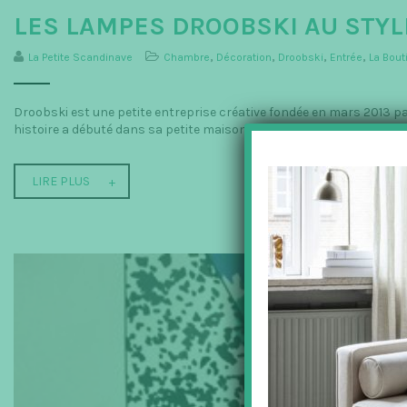
LES LAMPES DROOBSKI AU STYL
La Petite Scandinave
Chambre
,
Décoration
,
Droobski
,
Entrée
,
La Bout
Droobski est une petite entreprise créative fondée en mars 2013 pa
histoire a débuté dans sa petite maison dans...
LIRE PLUS