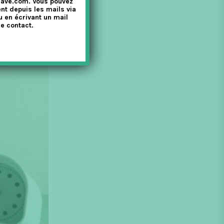
nave.com. Vous pouvez
nt depuis les mails via
u en écrivant un mail
e contact.