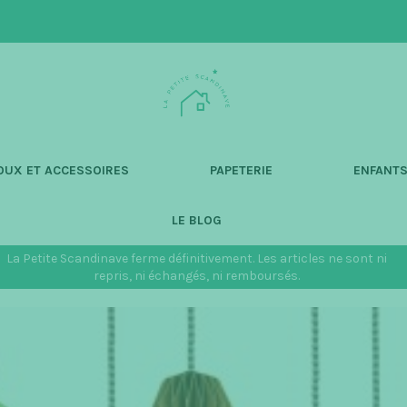
L
a
P
e
t
OUX ET ACCESSOIRES
PAPETERIE
ENFANT
i
t
LE BLOG
e
S
La Petite Scandinave ferme définitivement. Les articles ne sont ni
c
repris, ni échangés, ni remboursés.
a
n
d
i
n