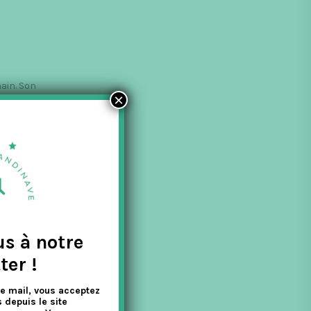
ain. Son
×
us à notre
ter !
e mail, vous acceptez
 depuis le site