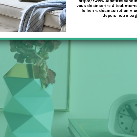
https://www.lapetitescandi
vous désinscrire à tout mome
le lien « désinscription » o
depuis notre pag