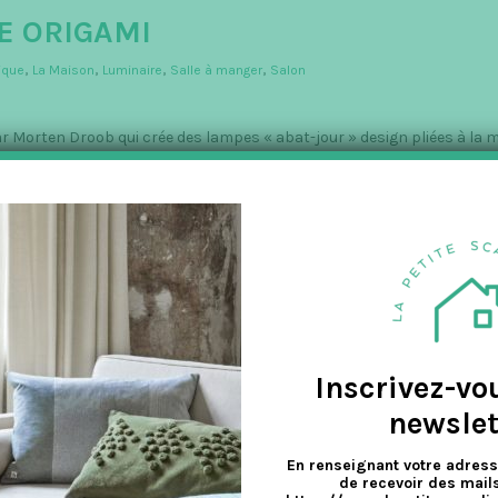
E ORIGAMI
ique
,
La Maison
,
Luminaire
,
Salle à manger
,
Salon
r Morten Droob qui crée des lampes « abat-jour » design pliées à la m
Inscrivez-vo
newslet
En renseignant votre adress
de recevoir des mails