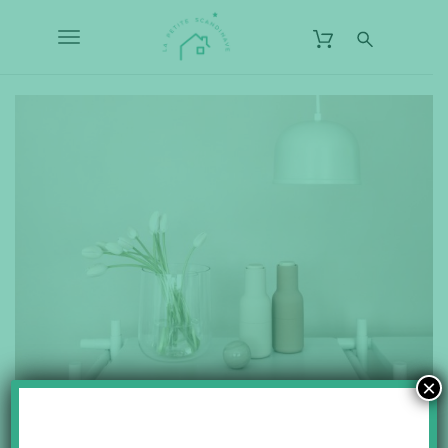
S
L
k
a
T
i
P
p
o
e
t
o
t
g
m
i
a
g
t
i
n
e
l
c
S
o
e
c
n
t
n
a
e
n
a
n
d
t
v
i
n
i
a
×
g
v
a
e