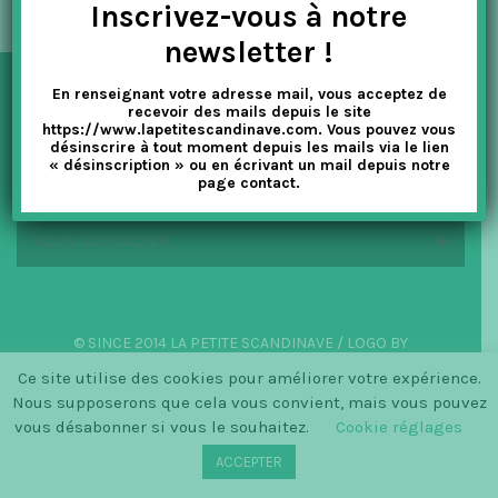
Inscrivez-vous à notre
t
newsletter !
i
En renseignant votre adresse mail, vous acceptez de
o
NEWSLETTER
recevoir des mails depuis le site
https://www.lapetitescandinave.com. Vous pouvez vous
n
désinscrire à tout moment depuis les mails via le lien
« désinscription » ou en écrivant un mail depuis notre
EN SAVOIR PLUS
page contact.
NOUS CONTACTER
© SINCE 2014 LA PETITE SCANDINAVE / LOGO BY
CHRISTINECLEMMENSEN.DK
Ce site utilise des cookies pour améliorer votre expérience.
Nous supposerons que cela vous convient, mais vous pouvez
vous désabonner si vous le souhaitez.
Cookie réglages
ACCEPTER