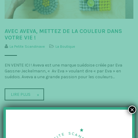
AVEC AVEVA, METTEZ DE LA COULEUR DANS
VOTRE VIE !
La Petite Scandinave
La Boutique
EN VENTE ICI ! Aveva est une marque suédoise créée par Eva
Gassne-Jeckelmann, « Av Eva » voulant dire « par Eva » en
suédois. Aveva a une grande passion pour les couleurs...
LIRE PLUS
×