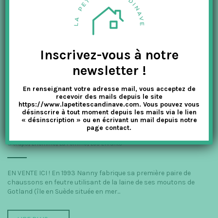
Inscrivez-vous à notre
newsletter !
En renseignant votre adresse mail, vous acceptez de
recevoir des mails depuis le site
https://www.lapetitescandinave.com. Vous pouvez vous
désinscrire à tout moment depuis les mails via le lien
BIEN DANS SES CHAUSSONS !
« désinscription » ou en écrivant un mail depuis notre
page contact.
La Petite Scandinave
CHAUSSURES
,
CHAUSSURES ENFANTS
,
Glerups
,
L'Homme
,
La Femme
,
Les Enfants
EN VENTE ICI ! En 1993 Nanny fabrique sa première paire de
chaussons en feutre utilisant de la laine de ses moutons de
Gotland (île en Suède située en mer...