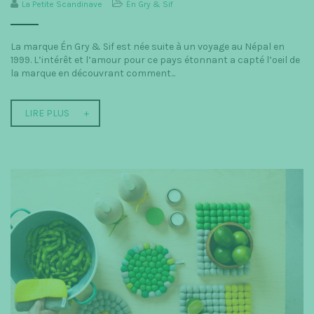
La Petite Scandinave
Én Gry & Sif
t
i
La marque Én Gry & Sif est née suite à un voyage au Népal en
1999. L’intérêt et l’amour pour ce pays étonnant a capté l’oeil de
o
la marque en découvrant comment...
n
LIRE PLUS