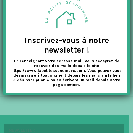
SCANDINAVE !
t
La Petite Scandinave
Dessert
,
Les Recettes
i
o
La recette du gâteau à la carotte scandinavement bon ! Gâteau à
la carotte Gâteau : 200g de beurre 200g de sucre Vergeoise (ou
n
Inscrivez-vous à notre
cassonade) 3 œufs 200g de farine...
newsletter !
LIRE PLUS
En renseignant votre adresse mail, vous acceptez de
recevoir des mails depuis le site
https://www.lapetitescandinave.com. Vous pouvez vous
désinscrire à tout moment depuis les mails via le lien
« désinscription » ou en écrivant un mail depuis notre
page contact.
NEWSLETTER