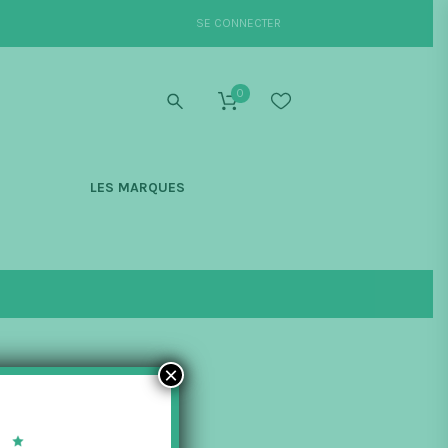
SE CONNECTER
0
S
LES MARQUES
×