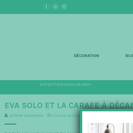
S
k
i
p
t
o
m
a
i
n
DÉCORATION
BIJ
c
o
n
t
e
EXPEDITION SOUS 24/48H !
n
t
EVA SOLO ET LA CARAFE À DÉC
La Petite Scandinave
Cuisine
,
Eva Solo
,
La Maison