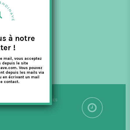
ques, leurs
us à notre
ter !
e mail, vous acceptez
 depuis le site
nave.com. Vous pouvez
nt depuis les mails via
u en écrivant un mail
e contact.
PÉDITION SOUS 24/48 HEURES