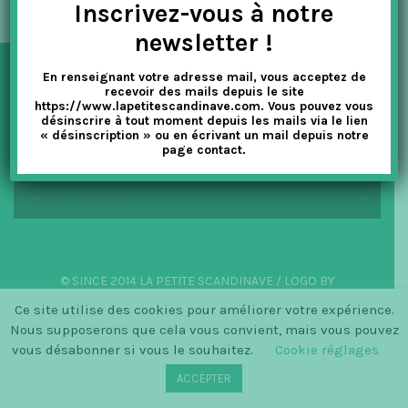
Inscrivez-vous à notre
t
newsletter !
i
En renseignant votre adresse mail, vous acceptez de
o
NEWSLETTER
recevoir des mails depuis le site
https://www.lapetitescandinave.com. Vous pouvez vous
n
désinscrire à tout moment depuis les mails via le lien
« désinscription » ou en écrivant un mail depuis notre
EN SAVOIR PLUS
page contact.
NOUS CONTACTER
© SINCE 2014 LA PETITE SCANDINAVE / LOGO BY
CHRISTINECLEMMENSEN.DK
Ce site utilise des cookies pour améliorer votre expérience.
Nous supposerons que cela vous convient, mais vous pouvez
vous désabonner si vous le souhaitez.
Cookie réglages
ACCEPTER