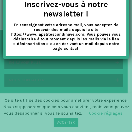
Inscrivez-vous à notre
t
newsletter !
i
En renseignant votre adresse mail, vous acceptez de
o
recevoir des mails depuis le site
https://www.lapetitescandinave.com. Vous pouvez vous
n
désinscrire à tout moment depuis les mails via le lien
« désinscription » ou en écrivant un mail depuis notre
NEWSLETTER
page contact.
EN SAVOIR PLUS
NOUS CONTACTER
Ce site utilise des cookies pour améliorer votre expérience.
Nous supposerons que cela vous convient, mais vous pouvez
© SINCE 2014 LA PETITE SCANDINAVE / LOGO BY
CHRISTINECLEMMENSEN.DK
vous désabonner si vous le souhaitez.
Cookie réglages
ACCEPTER