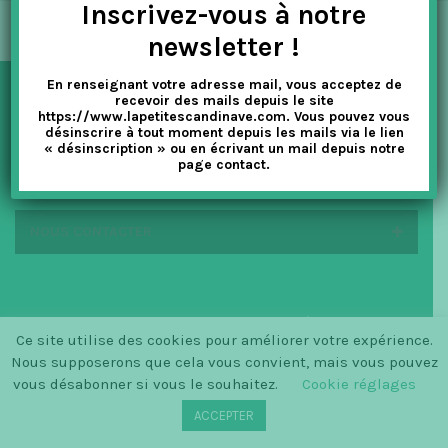
Inscrivez-vous à notre
t
newsletter !
i
En renseignant votre adresse mail, vous acceptez de
o
recevoir des mails depuis le site
NEWSLETTER
https://www.lapetitescandinave.com. Vous pouvez vous
n
désinscrire à tout moment depuis les mails via le lien
« désinscription » ou en écrivant un mail depuis notre
page contact.
EN SAVOIR PLUS
NOUS CONTACTER
© SINCE 2014 LA PETITE SCANDINAVE / LOGO BY
Ce site utilise des cookies pour améliorer votre expérience.
CHRISTINECLEMMENSEN.DK
Nous supposerons que cela vous convient, mais vous pouvez
vous désabonner si vous le souhaitez.
Cookie réglages
ACCEPTER