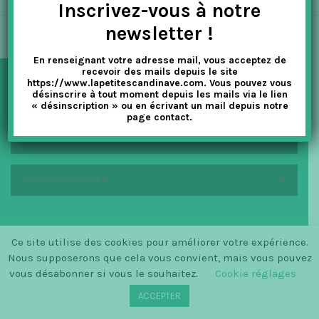
Inscrivez-vous à notre
t
newsletter !
i
En renseignant votre adresse mail, vous acceptez de
o
recevoir des mails depuis le site
https://www.lapetitescandinave.com. Vous pouvez vous
n
désinscrire à tout moment depuis les mails via le lien
NEWSLETTER
« désinscription » ou en écrivant un mail depuis notre
page contact.
EN SAVOIR PLUS
NOUS CONTACTER
Ce site utilise des cookies pour améliorer votre expérience.
© SINCE 2014 LA PETITE SCANDINAVE / LOGO BY
Nous supposerons que cela vous convient, mais vous pouvez
CHRISTINECLEMMENSEN.DK
vous désabonner si vous le souhaitez.
Cookie réglages
ACCEPTER