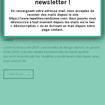
newsletter !
LIRE PLUS
En renseignant votre adresse mail, vous acceptez de
recevoir des mails depuis le site
https://www.lapetitescandinave.com. Vous pouvez vous
désinscrire à tout moment depuis les mails via le lien
LES COUSSINS D’OYOY
« désinscription » ou en écrivant un mail depuis notre
page contact.
La Petite Scandinave
Chambre
,
Décoration
,
Oyoy
,
Salon
Lotte Fynboe crée OYOY, une société de design danois, en janvier
2012. OYOY crée des objets fonctionnels de haute qualité
qui sont inspirés par les modèles scandinaves classiques, avec
une nuance de...
LIRE PLUS