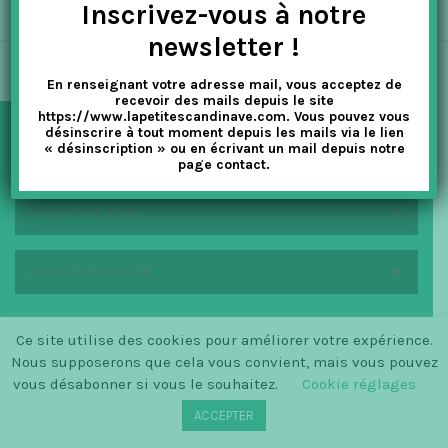
Inscrivez-vous à notre
t
newsletter !
i
En renseignant votre adresse mail, vous acceptez de
o
recevoir des mails depuis le site
https://www.lapetitescandinave.com. Vous pouvez vous
n
désinscrire à tout moment depuis les mails via le lien
« désinscription » ou en écrivant un mail depuis notre
NEWSLETTER
page contact.
EN SAVOIR PLUS
NOUS CONTACTER
Ce site utilise des cookies pour améliorer votre expérience.
Nous supposerons que cela vous convient, mais vous pouvez
© SINCE 2014 LA PETITE SCANDINAVE / LOGO BY
CHRISTINECLEMMENSEN.DK
vous désabonner si vous le souhaitez.
Cookie réglages
ACCEPTER