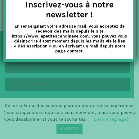
Inscrivez-vous à notre
t
newsletter !
i
En renseignant votre adresse mail, vous acceptez de
o
recevoir des mails depuis le site
https://www.lapetitescandinave.com. Vous pouvez vous
n
désinscrire à tout moment depuis les mails via le lien
« désinscription » ou en écrivant un mail depuis notre
NEWSLETTER
page contact.
EN SAVOIR PLUS
NOUS CONTACTER
Ce site utilise des cookies pour améliorer votre expérience.
Nous supposerons que cela vous convient, mais vous pouvez
© SINCE 2014 LA PETITE SCANDINAVE / LOGO BY
CHRISTINECLEMMENSEN.DK
vous désabonner si vous le souhaitez.
Cookie réglages
ACCEPTER