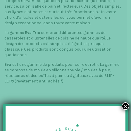
d’objets servant au quotidien pour la maison (la cuisine, le
service, salon, salle de bain et l’extérieur). Des objets simples,
aux lignes distinctes et surtout très fonctionnels. Un vaste
choix d’articles et ustensiles qui vous permet d’avoir un
design exceptionnel dans toute votre maison.
La gamme
Eva Trio
comprend différentes gammes de
casseroles et d’ustensiles de cuisine de haute qualité. Le
design des produits est simple et élégant et presque
classique. Ces produits sont conçus pour une utilisation
quotidienne.
Eva
est une gamme de produits pour cuire et rôtir. La gamme
se compose de moule en silicone souple / moules à pain,
rôtissoires et des boîtes à pain ou à gâteaux avec du SLIP-
LET® (revêtement anti-adhésif).
×