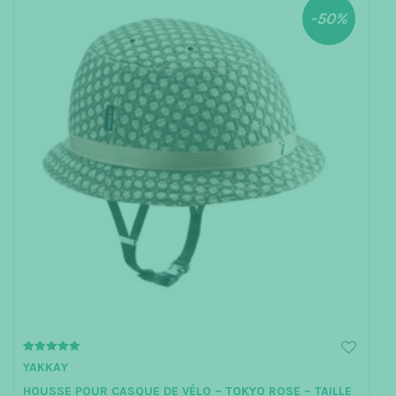
-50%
5.00
YAKKAY
out of 5
HOUSSE POUR CASQUE DE VÉLO – TOKYO ROSE – TAILLE