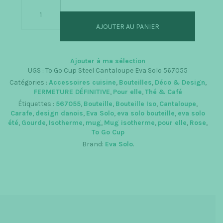
quantité
de
To
AJOUTER AU PANIER
Go
Cup
Cantaloupe
-
Ajouter à ma sélection
Mug
UGS :
To Go Cup Steel Cantaloupe Eva Solo 567055
Isotherme
Catégories :
Accessoires cuisine
,
Bouteilles
,
Déco & Design
,
0,35
FERMETURE DÉFINITIVE
,
Pour elle
,
Thé & Café
L
Étiquettes :
567055
,
Bouteille
,
Bouteille Iso
,
Cantaloupe
,
Carafe
,
design danois
,
Eva Solo
,
eva solo bouteille
,
eva solo
été
,
Gourde
,
Isotherme
,
mug
,
Mug isotherme
,
pour elle
,
Rose
,
To Go Cup
Brand:
Eva Solo
.