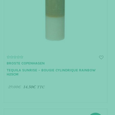
0
BROSTE COPENHAGEN
o
u
TEQUILA SUNRISE – BOUGIE CYLINDRIQUE RAINBOW
t
o
H25CM
f
5
29.00
€
14.50
€
TTC
AJOUTER AU PANIER