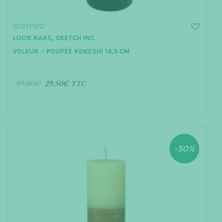
0
LUCIE KAAS
,
SKETCH INC
o
u
VOLEUR – POUPÉE KOKESHI 14,5 CM
t
o
f
5
59.00
€
29.50
€
TTC
AJOUTER AU PANIER
-50%