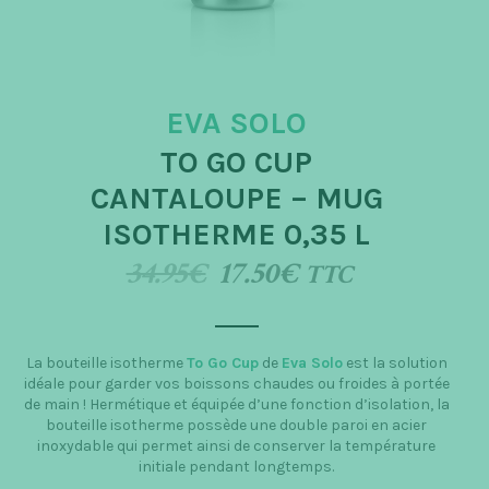
t
i
o
EVA SOLO
n
TO GO CUP
CANTALOUPE – MUG
ISOTHERME 0,35 L
34.95
€
17.50
€
TTC
La bouteille isotherme
To Go Cup
de
Eva Solo
est la solution
idéale pour garder vos boissons chaudes ou froides à portée
de main ! Hermétique et équipée d’une fonction d’isolation, la
bouteille isotherme possède une double paroi en acier
inoxydable qui permet ainsi de conserver la température
initiale pendant longtemps.