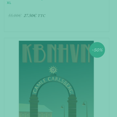
XL
55.00
€
27.50
€
TTC
AJOUTER AU PANIER
-50%