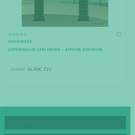
0
VISSEVASSE
o
u
COPENHAGUE CARLSBERG – AFFICHE 30X40CM
t
o
f
5
33.00
€
16.50
€
TTC
AJOUTER AU PANIER
NEWSLETTER