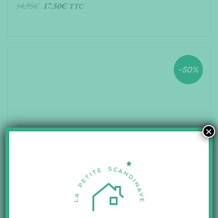
34.95
€
17.50
€
TTC
AJOUTER AU PANIER
-50%
×