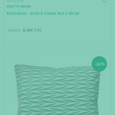
0
PRETTY PAPER
o
u
ROSE/BLEU – BLOC À LIGNES 18,5 X 28 CM
t
o
f
5
16.60
€
8.30
€
TTC
AJOUTER AU PANIER
-50%