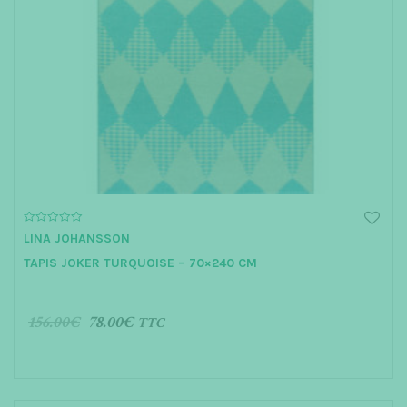
t
i
o
n
0
LINA JOHANSSON
o
u
TAPIS JOKER TURQUOISE – 70×240 CM
t
o
f
5
156.00
€
78.00
€
TTC
AJOUTER AU PANIER