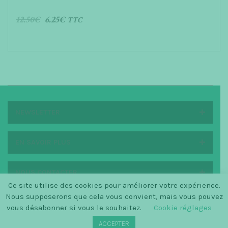
12.50
€
6.25
€
TTC
AJOUTER AU PANIER
NEWSLETTER
EN SAVOIR PLUS
NOUS CONTACTER
Ce site utilise des cookies pour améliorer votre expérience.
Nous supposerons que cela vous convient, mais vous pouvez
vous désabonner si vous le souhaitez.
Cookie réglages
© SINCE 2014 LA PETITE SCANDINAVE / LOGO BY
ACCEPTER