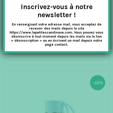
Inscrivez-vous à notre
newsletter !
En renseignant votre adresse mail, vous acceptez de
0
PERNILLE CORYDON
o
recevoir des mails depuis le site
u
https://www.lapetitescandinave.com. Vous pouvez vous
BAGUE BARCELONA OPALE BLANCHE – TAILLE 50
t
désinscrire à tout moment depuis les mails via le lien
o
f
« désinscription » ou en écrivant un mail depuis notre
5
page contact.
49.00
€
24.50
€
TTC
AJOUTER AU PANIER
-50%