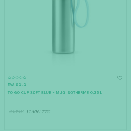
0
EVA SOLO
o
u
TO GO CUP SOFT BLUE – MUG ISOTHERME 0,35 L
t
o
f
5
34.95
€
17.50
€
TTC
AJOUTER AU PANIER