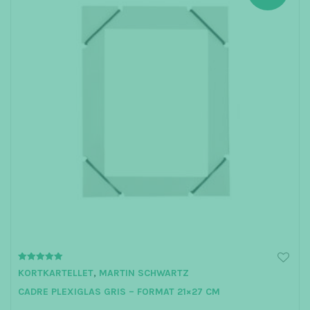
5.00
KORTKARTELLET
,
MARTIN SCHWARTZ
out of 5
CADRE PLEXIGLAS GRIS – FORMAT 21×27 CM