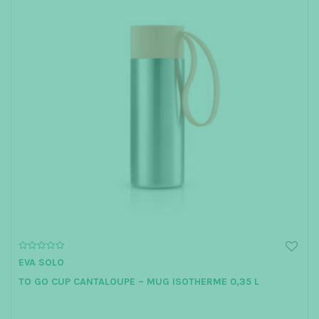
0
EVA SOLO
o
u
TO GO CUP CANTALOUPE – MUG ISOTHERME 0,35 L
t
o
f
5