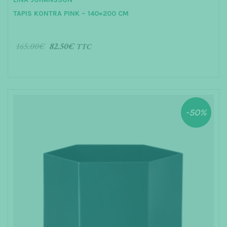
o
u
TAPIS KONTRA PINK – 140×200 CM
t
o
f
5
165.00
€
82.50
€
TTC
AJOUTER AU PANIER
-50%