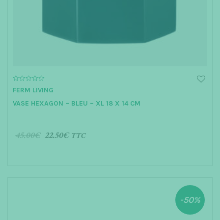
0
FERM LIVING
o
u
VASE HEXAGON – BLEU – XL 18 X 14 CM
t
o
f
5
45.00
€
22.50
€
TTC
AJOUTER AU PANIER
-50%