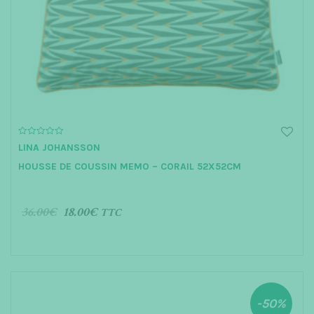
0
LINA JOHANSSON
o
u
HOUSSE DE COUSSIN MEMO – CORAIL 52X52CM
t
o
f
5
36.00
€
18.00
€
TTC
AJOUTER AU PANIER
-50%