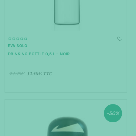
0
EVA SOLO
o
u
DRINKING BOTTLE 0,5 L – NOIR
t
o
f
5
24.95
€
12.50
€
TTC
AJOUTER AU PANIER
-50%