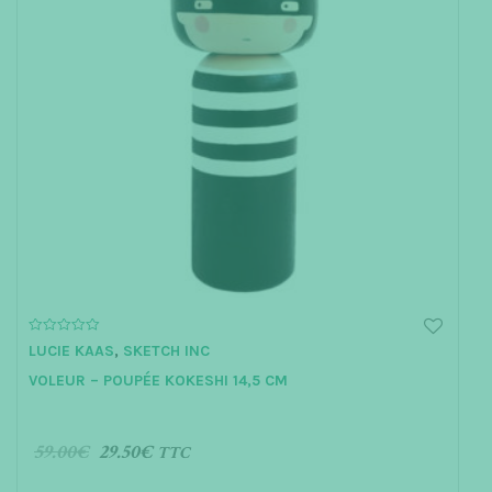
0
LUCIE KAAS
,
SKETCH INC
o
u
VOLEUR – POUPÉE KOKESHI 14,5 CM
t
o
f
5
59.00
€
29.50
€
TTC