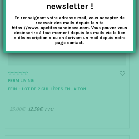
newsletter !
En renseignant votre adresse mail, vous acceptez de
recevoir des mails depuis le site
https://www.lapetitescandinave.com. Vous pouvez vous
désinscrire à tout moment depuis les mails via le lien
« désinscription » ou en écrivant un mail depuis notre
page contact.
0
FERM LIVING
o
u
FEIN – LOT DE 2 CUILLÈRES EN LAITON
t
o
f
5
25.00
€
12.50
€
TTC
AJOUTER AU PANIER