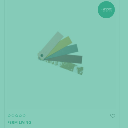
-50%
0
FERM LIVING
o
u