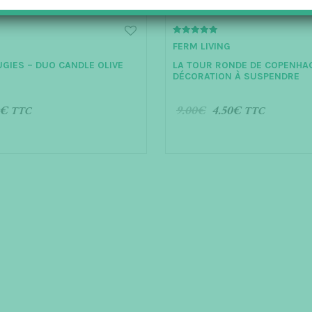
5.00
FERM LIVING
out of 5
UGIES – DUO CANDLE OLIVE
LA TOUR RONDE DE COPENHA
DÉCORATION À SUSPENDRE
€
9.00
€
4.50
€
TTC
TTC
AU PANIER
AJOUTER AU PANIER