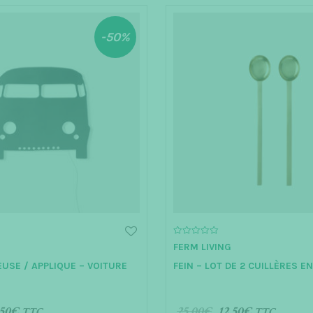
a
v
-50%
e
0
FERM LIVING
o
u
EUSE / APPLIQUE – VOITURE
FEIN – LOT DE 2 CUILLÈRES E
t
o
f
5
50
€
25.00
€
12.50
€
TTC
TTC