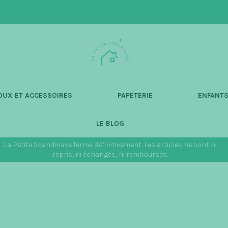
L
a
P
e
t
OUX ET ACCESSOIRES
PAPETERIE
ENFANT
i
t
LE BLOG
e
S
La Petite Scandinave ferme définitivement. Les articles ne sont ni
c
repris, ni échangés, ni remboursés.
a
n
d
i
n