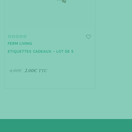
0
FERM LIVING
o
u
ETIQUETTES CADEAUX – LOT DE 5
t
o
f
5
4.00
€
2.00
€
TTC
AJOUTER AU PANIER