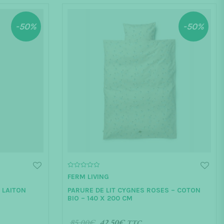
-50%
-50%
0
FERM LIVING
o
u
N LAITON
PARURE DE LIT CYGNES ROSES – COTON
t
o
BIO – 140 X 200 CM
f
5
85.00
€
42.50
€
TTC