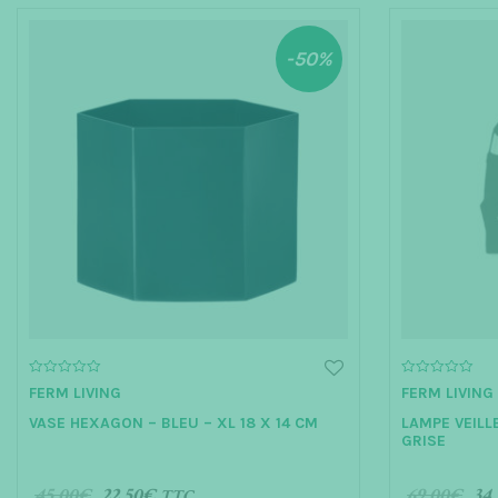
-50%
0
0
FERM LIVING
FERM LIVING
o
o
u
u
VASE HEXAGON – BLEU – XL 18 X 14 CM
LAMPE VEILL
t
t
o
o
GRISE
f
f
5
5
45.00
€
22.50
€
69.00
€
34.
TTC