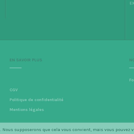
EX
EN SAVOIR PLUS
N
Fo
CGV
Politique de confidentialité
Mentions légales
ce. Nous supposerons que cela vous convient, mais vous pouvez 