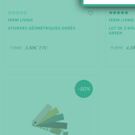
0
5.00
FERM LIVING
FERM LIVING
o
out of 5
u
STICKERS GÉOMÉTRIQUES DORÉS
LOT DE 2 BO
t
o
GREEN
f
5
7.00
€
3.50
€
9.00
€
4.50
TTC
AJOUTER AU PANIER
AJOUTER 
-50%