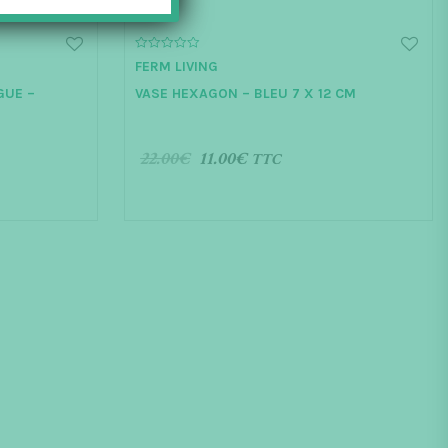
0
FERM LIVING
o
u
GUE –
VASE HEXAGON – BLEU 7 X 12 CM
t
o
f
5
22.00
€
11.00
€
TTC
AJOUTER AU PANIER