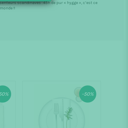
senteurs scandinaves . 45h de pur « hygge », c’est ce
 monde !!
50%
-50%