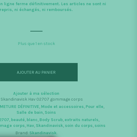
n ligne ferme définitivement. Les articles
ne sont ni
repris, ni échangés, ni remboursés.
Plus que 1 en stock
antité
v
AJOUTER AU PANIER
ommage
rps
00g
Ajouter à ma sélection
:
Skandinavisk Hav 02707 gommage corps
METURE DÉFINITIVE
,
Mode et accessoires
,
Pour elle
,
Salle de bain
,
Soins
2707
,
beauté
,
blanc
,
Body Scrub
,
extraits naturels
,
mage corps
,
Hav
,
Skandinavisk
,
soin du corps
,
soins
Brand:
Skandinavisk
.