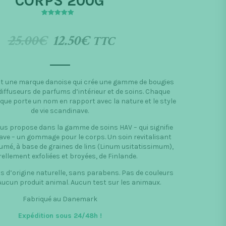
CORPS 200G
5
1
5.00
out of
based on
customer
25.00
€
12.50
€
TTC
rating
t une marque danoise qui crée une gamme de bougies
iffuseurs de parfums d’intérieur et de soins. Chaque
que porte un nom en rapport avec la nature et le style
de vie scandinave.
us propose dans la gamme de soins HAV – qui signifie
ve – un gommage pour le corps. Un soin revitalisant
mé, à base de graines de lins
(Linum usitatissimum),
ellement exfoliées et broyées, de Finlande.
s d’origine naturelle, sans parabens. Pas de couleurs
. Aucun produit animal. Aucun test sur les animaux.
Fabriqué au Danemark
Expédition sous 24/48h
!