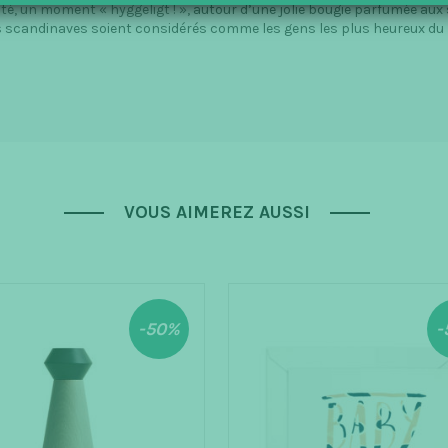
té, un moment « hyggeligt ! »,
autour d’une jolie bougie parfumée aux 
 scandinaves soient considérés comme les gens les
plus heureux du
VOUS AIMEREZ AUSSI
-50%
-