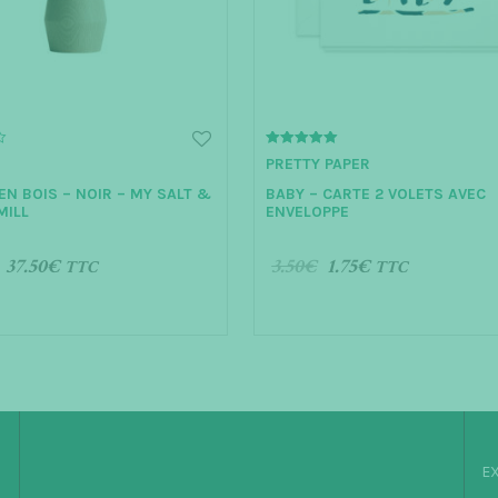
5.00
PRETTY PAPER
out of 5
EN BOIS – NOIR – MY SALT &
BABY – CARTE 2 VOLETS AVEC
MILL
ENVELOPPE
37.50
€
3.50
€
1.75
€
TTC
TTC
ER AU PANIER
AJOUTER AU PANIER
EX