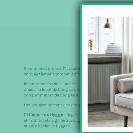
Skandinavisk
c’est l’histoire de deux anglais, Shaun et G
sont également tombés amoureux des paysages, de la cul
Ils ont ainsi fondé la société Skandinavisk qui vend des
amis à la lueur de bougies créent toujours cette ambianc
consommation de bougies à travers le monde !
Les bougies portent des noms typiquement locaux.
Définition de Hygge
: Hygge est quelque chose de telleme
et intime, cela signifie aussi goûter aux petits plaisirs d
aussi appeler : « Hygge » !