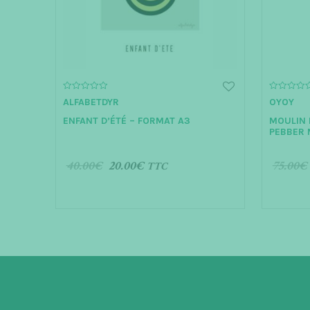
0
0
ALFABETDYR
OYOY
o
o
u
u
ENFANT D’ÉTÉ – FORMAT A3
MOULIN 
t
t
o
o
PEBBER 
f
f
5
5
40.00
€
20.00
€
75.00
€
TTC
AJOUTER AU PANIER
AJOUT