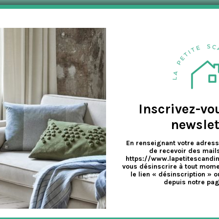
DESCRIPTION
Inscrivez-vo
erry, qui sont tombés amoureux de deux jolies scandinaves il y a 15 ans 
newslet
ture et du design scandinaves.
 bougies parfumées en rapport avec la nature et le style de vie scand
En renseignant votre adress
e chaleureuse et magique dont les scandinaves ont seuls le secret. L
de recevoir des mails
https://www.lapetitescandi
vous désinscrire à tout mome
le lien « désinscription » o
depuis notre pag
nt danois qu’il est vraiment difficile à traduire. Dans son essence, 
e la vie en famille, avec des amis et avec ceux qu’on aime. La lumière ch