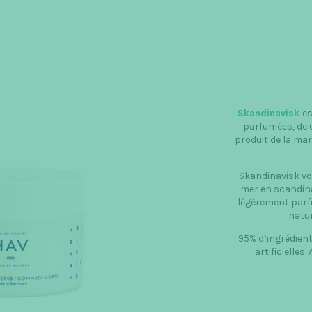
a
v
e
Skandinavisk
es
parfumées, de d
produit de la mar
Skandinavisk vo
mer en scandina
légèrement parfu
natur
95% d’ingrédient
artificielles