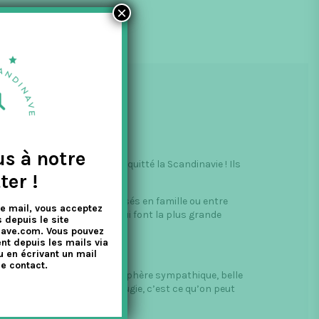
×
us à notre
et qui depuis n’ont jamais quitté la Scandinavie ! Ils
ter !
inave. Les bons moments passés en famille ou entre
e mail, vous acceptez
es scandinaves sont ceux qui font la plus grande
 depuis le site
nave.com. Vous pouvez
nt depuis les mails via
u en écrivant un mail
e contact.
hygge signifie créer une atmosphère sympathique, belle
aude et scintillante d’une bougie, c’est ce qu’on peut