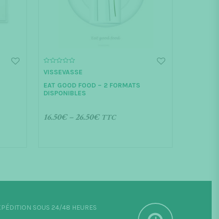
0
VISSEVASSE
o
u
EAT GOOD FOOD – 2 FORMATS
t
o
DISPONIBLES
f
5
16.50
€
–
26.50
€
TTC
CHOIX DES OPTIONS
PÉDITION SOUS 24/48 HEURES