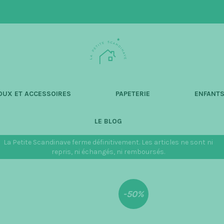
L
a
P
e
t
OUX ET ACCESSOIRES
PAPETERIE
ENFANT
i
t
LE BLOG
e
S
La Petite Scandinave ferme définitivement. Les articles ne sont ni
c
repris, ni échangés, ni remboursés.
a
n
d
-50%
i
n