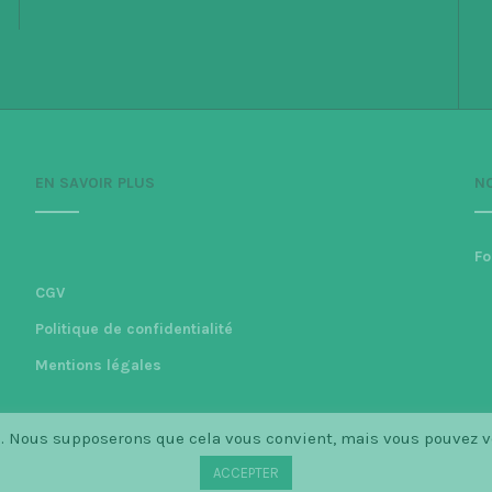
EN SAVOIR PLUS
N
Fo
CGV
Politique de confidentialité
Mentions légales
ce. Nous supposerons que cela vous convient, mais vous pouvez 
ACCEPTER
INCE 2014 LA PETITE SCANDINAVE / LOGO BY CHRISTINECLEMMENSEN.