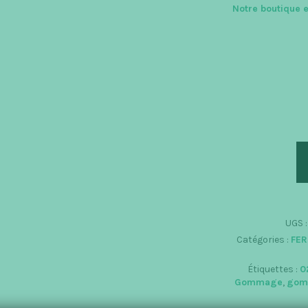
Notre boutique e
qu
de
Ha
-
G
Co
2
UGS 
Catégories :
FER
Étiquettes :
0
Gommage
,
gom