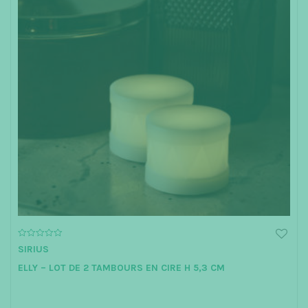
0
SIRIUS
o
u
ELLY – LOT DE 2 TAMBOURS EN CIRE H 5,3 CM
t
o
f
5