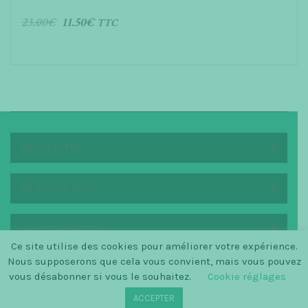
23.00
€
11.50
€
TTC
AJOUTER AU PANIER
NEWSLETTER
EN SAVOIR PLUS
NOUS CONTACTER
Ce site utilise des cookies pour améliorer votre expérience.
Nous supposerons que cela vous convient, mais vous pouvez
vous désabonner si vous le souhaitez.
Cookie réglages
© SINCE 2014 LA PETITE SCANDINAVE / LOGO BY
ACCEPTER
CHRISTINECLEMMENSEN.DK