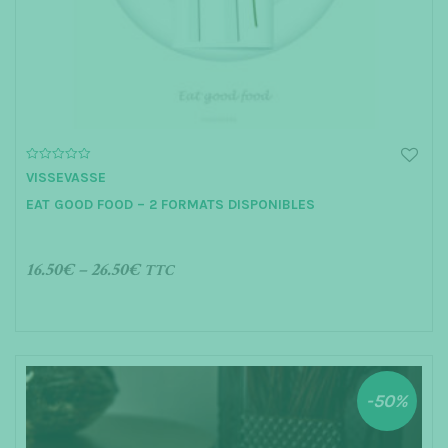
t
i
o
n
0
VISSEVASSE
o
u
EAT GOOD FOOD – 2 FORMATS DISPONIBLES
t
o
f
5
16.50
€
–
26.50
€
TTC
CHOIX DES OPTIONS
-50%