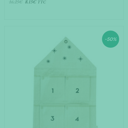
16.25
€
8.15
€
TTC
AJOUTER AU PANIER
-50%