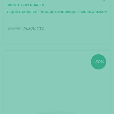
0
BROSTE COPENHAGEN
o
u
TEQUILA SUNRISE – BOUGIE CYLINDRIQUE RAINBOW H25CM
t
o
f
5
29.00
€
14.50
€
TTC
AJOUTER AU PANIER
-50%