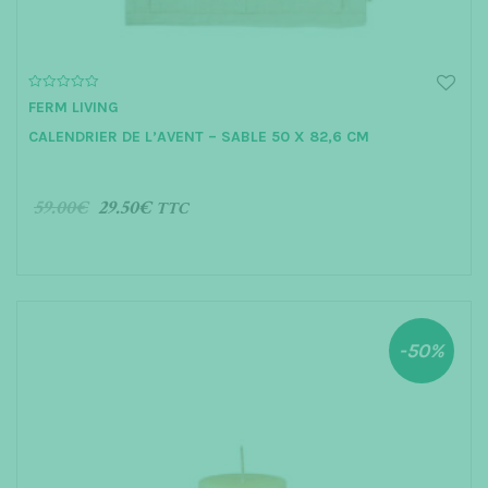
0
FERM LIVING
o
u
CALENDRIER DE L’AVENT – SABLE 50 X 82,6 CM
t
o
f
5
59.00
€
29.50
€
TTC
AJOUTER AU PANIER
-50%