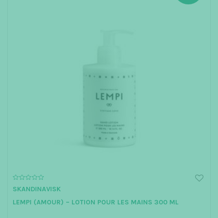
0
SKANDINAVISK
o
u
LEMPI (AMOUR) – LOTION POUR LES MAINS 300 ML
t
o
f
5