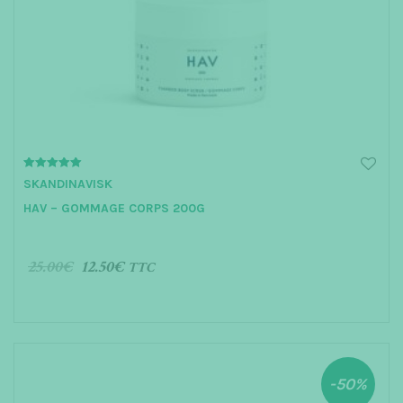
5.00
SKANDINAVISK
out of 5
HAV – GOMMAGE CORPS 200G
25.00
€
12.50
€
TTC
AJOUTER AU PANIER
-50%