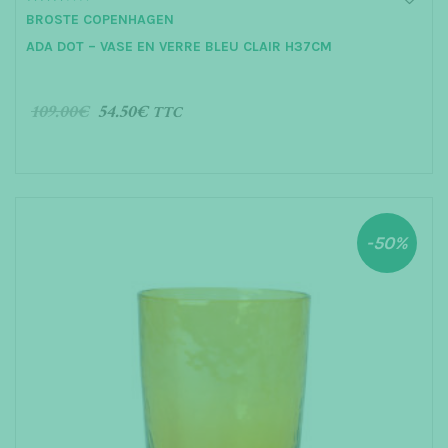
3.00
BROSTE COPENHAGEN
out of 5
ADA DOT – VASE EN VERRE BLEU CLAIR H37CM
109.00
€
54.50
€
TTC
AJOUTER AU PANIER
-50%