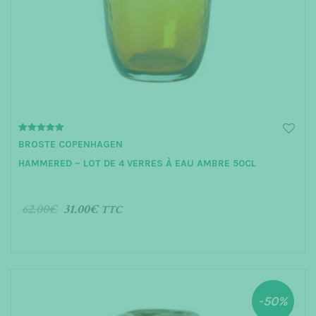
5.00
BROSTE COPENHAGEN
out of 5
HAMMERED – LOT DE 4 VERRES À EAU AMBRE 50CL
62.00
€
31.00
€
TTC
AJOUTER AU PANIER
-50%