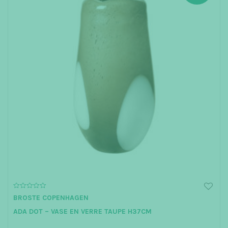
0
BROSTE COPENHAGEN
o
u
ADA DOT – VASE EN VERRE TAUPE H37CM
t
o
f
5