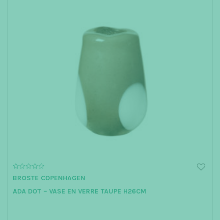
0
BROSTE COPENHAGEN
o
u
ADA DOT – VASE EN VERRE TAUPE H26CM
t
o
f
5