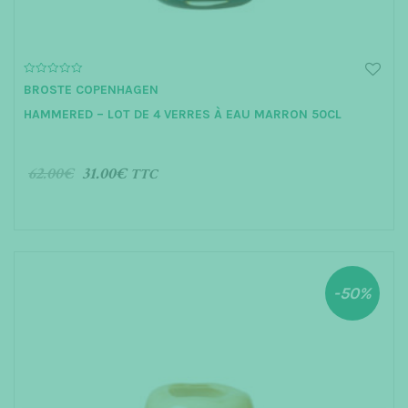
0
BROSTE COPENHAGEN
o
u
HAMMERED – LOT DE 4 VERRES À EAU MARRON 50CL
t
o
f
5
62.00
€
31.00
€
TTC
AJOUTER AU PANIER
-50%