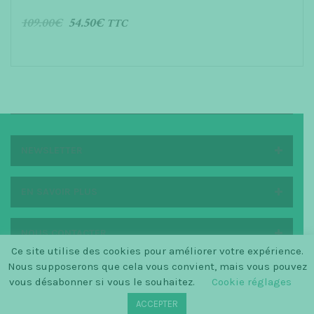
109.00
€
54.50
€
TTC
AJOUTER AU PANIER
NEWSLETTER
EN SAVOIR PLUS
NOUS CONTACTER
Ce site utilise des cookies pour améliorer votre expérience.
Nous supposerons que cela vous convient, mais vous pouvez
vous désabonner si vous le souhaitez.
Cookie réglages
© SINCE 2014 LA PETITE SCANDINAVE / LOGO BY
ACCEPTER
CHRISTINECLEMMENSEN.DK