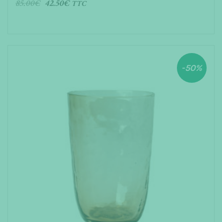
85.00
€
42.50
€
TTC
AJOUTER AU PANIER
-50%