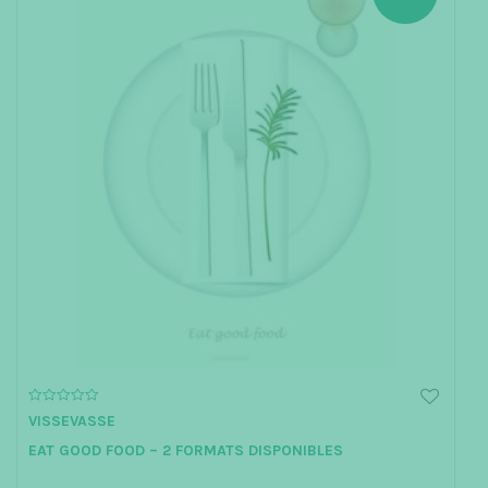
0
VISSEVASSE
o
u
EAT GOOD FOOD – 2 FORMATS DISPONIBLES
t
o
f
5