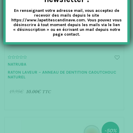
En renseignant votre adresse mail, vous acceptez de
recevoir des mails depuis le site
https://www.lapetitescandinave.com. Vous pouvez vous
désinscrire à tout moment depuis les mails via le lien
« désinscription » ou en écrivant un mail depuis notre
page contact.
0
NATRUBA
o
u
RATON LAVEUR – ANNEAU DE DENTITION CAOUTCHOUC
t
o
NATUREL
f
5
19.95
€
10.00
€
TTC
AJOUTER AU PANIER
-50%