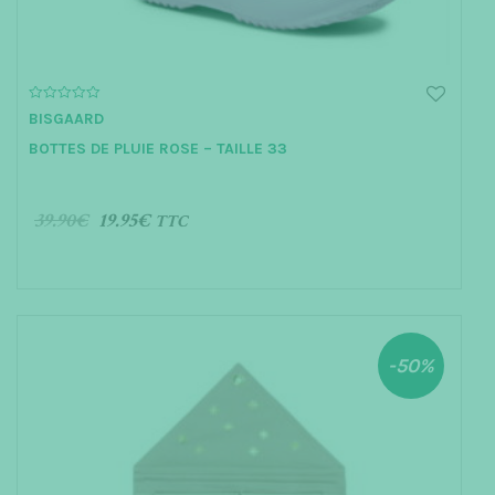
0
BISGAARD
o
u
BOTTES DE PLUIE ROSE – TAILLE 33
t
o
f
5
39.90
€
19.95
€
TTC
AJOUTER AU PANIER
-50%