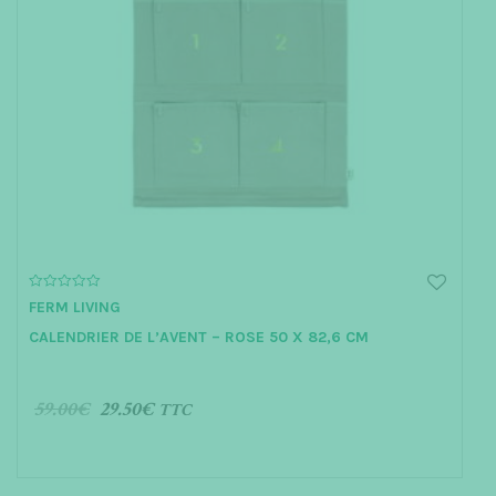
0
FERM LIVING
o
u
CALENDRIER DE L’AVENT – ROSE 50 X 82,6 CM
t
o
f
5
59.00
€
29.50
€
TTC
AJOUTER AU PANIER