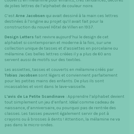
couverts en mélamine pour enfants, très tendances, décorés
de jolies lettres de l’alphabet de couleur noire.
C’est
Arne Jacobsen
qui avait dessiné à la main ces lettres
destinées à l’origine au projet qu’il avait fait pour la
construction du nouvel Hôtel de Villen en 1937.
Design Letters
fait revivre aujourd’hui le design de cet
alphabet si contemporain et moderne à la fois, sur une
collection unique de tasses et d’assiettes en porcelaine ou
mélamine. Ces belles lettres créées il y a plus de 60 ans
servent aussi de motifs sur des textiles.
Les assiettes, tasses et couverts en mélamine créés par
Tobias Jacobsen
sont légers et conviennent parfaitement
pour les petites mains des enfants. De plus ils sont
incassables et vont dans le lave-vaisselle.
L’avis de La Petite Scandinave
: Apprendre l’alphabet devient
tout simplement un jeu d’enfant. Idéal comme cadeau de
naissance, d’anniversaire, ou pourquoi pas de rentrée des
classes. Les tasses peuvent également servir de pot à
crayons ou à brosses à dents ! Attention, la mélamine ne va
pas dans le micro-ondes.