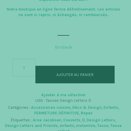
Notre boutique en ligne ferme définitivement. Les articles
ne sont ni repris, ni échangés, ni remboursés.
En stock
quantité
de
D
AJOUTER AU PANIER
-
Tasse
ABC
Ajouter à ma sélection
UGS :
Tasses Design Letters D
Catégories :
Accessoires cuisine
,
Déco & Design
,
Enfants
,
FERMETURE DÉFINITIVE
,
Repas
Étiquettes :
Arne Jacobsen
,
Couverts
,
D
,
Design Letters
,
Design Letters and Friends
,
enfants
,
melamine
,
Tasse
,
Tasse