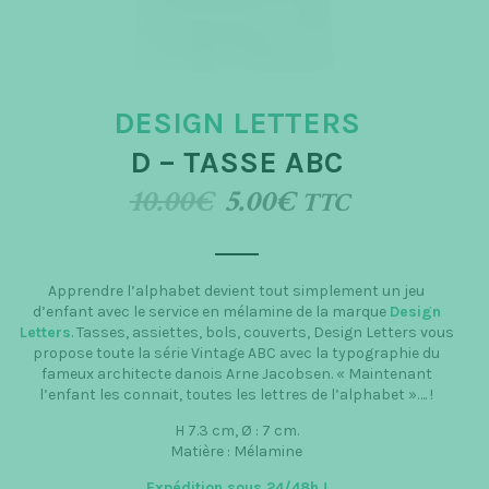
t
i
o
DESIGN LETTERS
n
D – TASSE ABC
10.00
€
5.00
€
TTC
Apprendre l’alphabet devient tout simplement un jeu
d’enfant avec le service en mélamine de la marque
Design
Letters
. Tasses, assiettes, bols, couverts, Design Letters vous
propose toute la série Vintage ABC avec la typographie du
fameux architecte danois Arne Jacobsen. « Maintenant
l’enfant les connait, toutes les lettres de l’alphabet »…. !
H 7.3 cm, Ø : 7 cm.
Matière : Mélamine
Expédition sous 24/48h
!