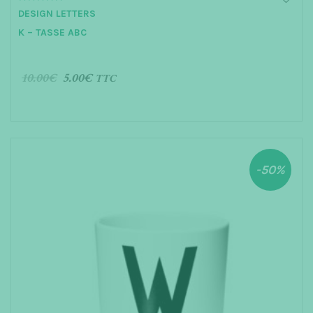
0
DESIGN LETTERS
o
u
K – TASSE ABC
t
o
f
5
10.00
€
5.00
€
TTC
AJOUTER AU PANIER
-50%