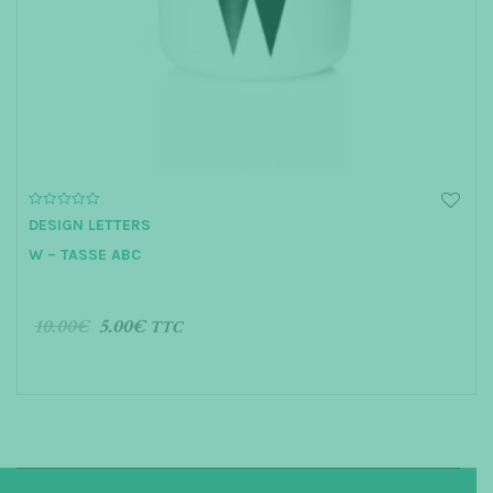
0
DESIGN LETTERS
o
u
W – TASSE ABC
t
o
f
5
10.00
€
5.00
€
TTC
AJOUTER AU PANIER