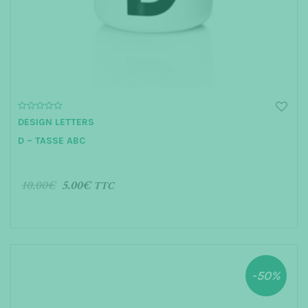
t
i
o
n
0
DESIGN LETTERS
o
u
D – TASSE ABC
t
o
f
5
10.00
€
5.00
€
TTC
AJOUTER AU PANIER
-50%