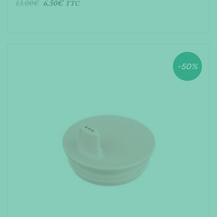
13.00
€
6.50
€
TTC
AJOUTER AU PANIER
-50%