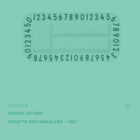
0
DESIGN LETTERS
o
u
ASSIETTE RECTANGULAIRE – ABC
t
o
f
5