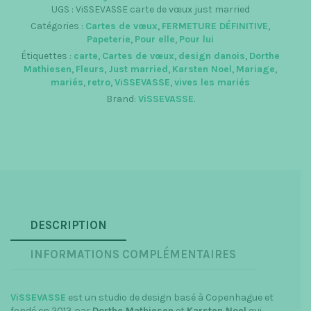
volets
UGS :
ViSSEVASSE carte de vœux just married
+
Catégories :
Cartes de vœux
,
FERMETURE DÉFINITIVE
,
enveloppe
Papeterie
,
Pour elle
,
Pour lui
Étiquettes :
carte
,
Cartes de vœux
,
design danois
,
Dorthe
Mathiesen
,
Fleurs
,
Just married
,
Karsten Noel
,
Mariage
,
mariés
,
retro
,
ViSSEVASSE
,
vives les mariés
Brand:
ViSSEVASSE
.
DESCRIPTION
INFORMATIONS COMPLÉMENTAIRES
ViSSEVASSE
est un studio de design basé à Copenhague et
fondé en 2013 par
Dorthe Mathiesen
et
Karsten Noel
qui