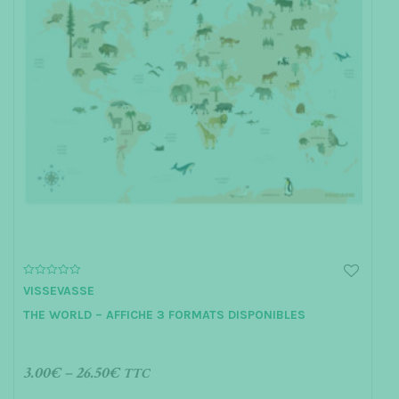
0
VISSEVASSE
o
u
THE WORLD – AFFICHE 3 FORMATS DISPONIBLES
t
o
f
5
3.00
€
–
26.50
€
TTC