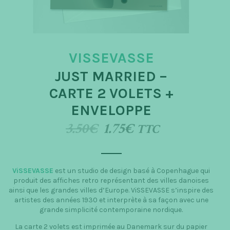
t
i
o
VISSEVASSE
n
JUST MARRIED –
CARTE 2 VOLETS +
ENVELOPPE
3.50
€
1.75
€
TTC
ViSSEVASSE
est un studio de design basé à Copenhague qui
produit des affiches retro représentant des villes danoises
ainsi que les grandes villes d’Europe. ViSSEVASSE s’inspire des
artistes des années 1930 et interprète à sa façon avec une
grande simplicité contemporaine nordique.
La carte 2 volets est imprimée au Danemark sur du papier