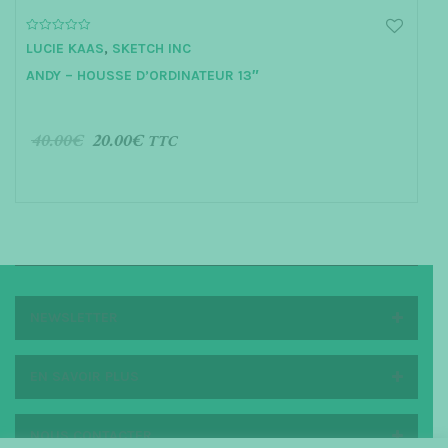
0
LUCIE KAAS
,
SKETCH INC
o
u
ANDY – HOUSSE D’ORDINATEUR 13″
t
o
f
5
40.00
€
20.00
€
TTC
AJOUTER AU PANIER
NEWSLETTER
EN SAVOIR PLUS
NOUS CONTACTER