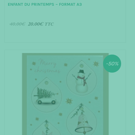
u
ENFANT DU PRINTEMPS – FORMAT A3
t
o
f
5
40.00
€
20.00
€
TTC
AJOUTER AU PANIER
-50%