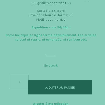
350 gr silkmat certifié FSC.
Carte : 10,5 x 15 cm
Enveloppe fournie : format C6
Motif : Just married
Expédition sous 24/48h
!
Notre boutique en ligne ferme définitivement. Les articles
ne sont ni repris, ni échangés, ni remboursés.
En stock
quantité
de
Just
AJOUTER AU PANIER
married
-
Carte
2
Ajouter à ma sélection