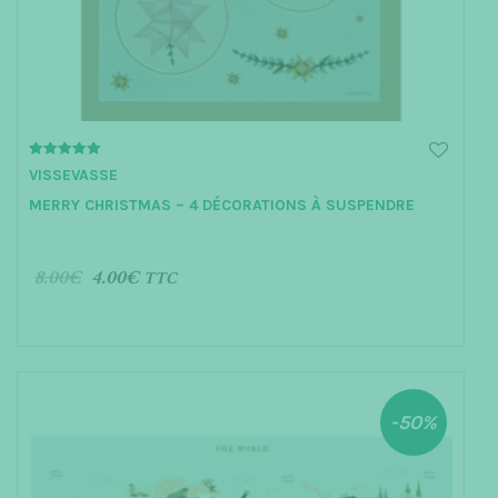
5.00
VISSEVASSE
out of 5
MERRY CHRISTMAS – 4 DÉCORATIONS À SUSPENDRE
8.00
€
4.00
€
TTC
AJOUTER AU PANIER
-50%