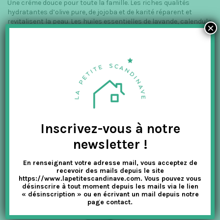
Une crème douce pour toute la famille. Les riches qualités
hydratantes d’olive pure, de jojoba et de karité réparent et
revitalisent la peau. Les huiles essentielles de lavande, calendula
×
et camomille aident à guérir et régénère la peau sensible, tout en
apaisant et calmant le corps et l’esprit. Gagnant du Prix Danois
de Beauté en 2010
Le serum calmant et hydratant pour peaux sensibles et irritées
:
Inscrivez-vous à notre
newsletter !
En renseignant votre adresse mail, vous acceptez de
recevoir des mails depuis le site
https://www.lapetitescandinave.com. Vous pouvez vous
désinscrire à tout moment depuis les mails via le lien
« désinscription » ou en écrivant un mail depuis notre
page contact.