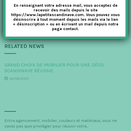
En renseignant votre adresse mail, vous acceptez de
recevoir des mails depuis le site
PREVIOUS ARTICLE
https://www.lapetitescandinave.com. Vous pouvez vous
Faites honneur à la carafe à vin scandinave
désinscrire à tout moment depuis les mails via le lien
« désinscription » ou en écrivant un mail depuis notre
page contact.
RELATED NEWS
GRAND CHOIX DE MOBILIER POUR UNE DÉCO
SCANDINAVE RÉUSSIE
24/06/2021
Entre agencement, mobilier, couleurs et matériaux, vous ne
savez pas quoi privilégier pour réussir votre...