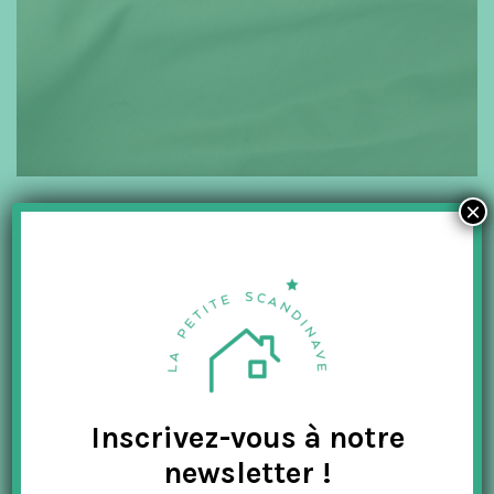
×
Ann Sophie von Bülow
bracelet
design danois
Kyoto Tango
résine
Inscrivez-vous à notre
newsletter !