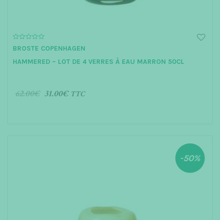
0
BROSTE COPENHAGEN
o
u
HAMMERED – LOT DE 4 VERRES À EAU MARRON 50CL
t
o
f
5
62.00
€
31.00
€
TTC
AJOUTER AU PANIER
-50%