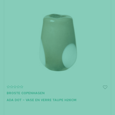
0
BROSTE COPENHAGEN
o
u
ADA DOT – VASE EN VERRE TAUPE H26CM
t
o
f
5