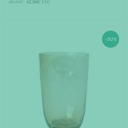
85.00
€
42.50
€
TTC
AJOUTER AU PANIER
-50%