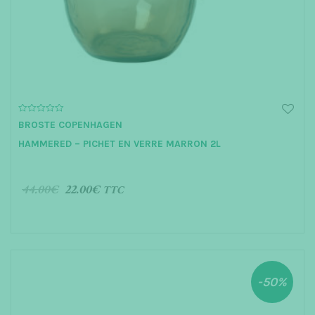
t
i
o
n
0
BROSTE COPENHAGEN
o
u
HAMMERED – PICHET EN VERRE MARRON 2L
t
o
f
5
44.00
€
22.00
€
TTC
AJOUTER AU PANIER
-50%