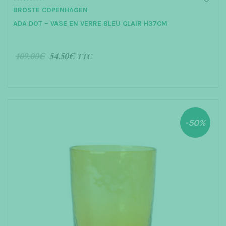
3.00
BROSTE COPENHAGEN
out of 5
ADA DOT – VASE EN VERRE BLEU CLAIR H37CM
109.00
€
54.50
€
TTC
AJOUTER AU PANIER
-50%