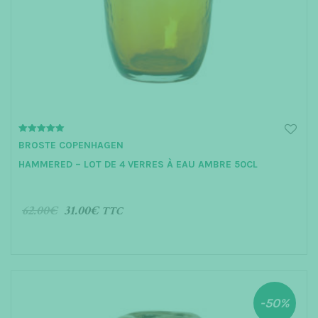
5.00
BROSTE COPENHAGEN
out of 5
HAMMERED – LOT DE 4 VERRES À EAU AMBRE 50CL
62.00
€
31.00
€
TTC
AJOUTER AU PANIER
-50%