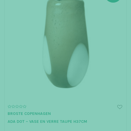
0
BROSTE COPENHAGEN
o
u
ADA DOT – VASE EN VERRE TAUPE H37CM
t
o
f
5