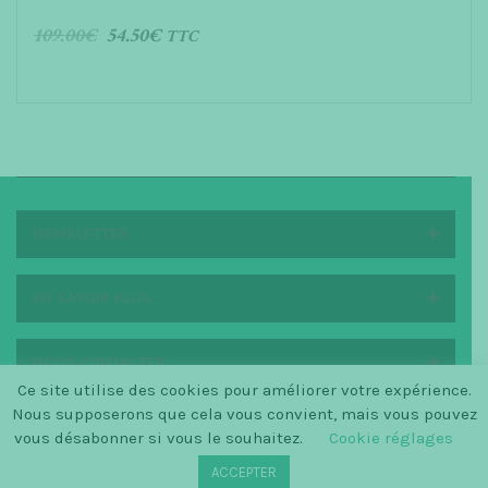
109.00
€
54.50
€
TTC
AJOUTER AU PANIER
NEWSLETTER
EN SAVOIR PLUS
NOUS CONTACTER
Ce site utilise des cookies pour améliorer votre expérience.
Nous supposerons que cela vous convient, mais vous pouvez
vous désabonner si vous le souhaitez.
Cookie réglages
© SINCE 2014 LA PETITE SCANDINAVE / LOGO BY
ACCEPTER
CHRISTINECLEMMENSEN.DK