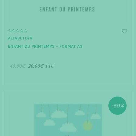
0
ALFABETDYR
o
u
ENFANT DU PRINTEMPS – FORMAT A3
t
o
f
5
40.00
€
20.00
€
TTC
AJOUTER AU PANIER
-50%