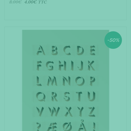
8.00
€
4.00
€
TTC
AJOUTER AU PANIER
-50%