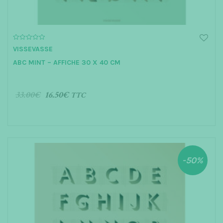
0
VISSEVASSE
o
u
ABC MINT – AFFICHE 30 X 40 CM
t
o
f
5
33.00
€
16.50
€
TTC
AJOUTER AU PANIER
-50%