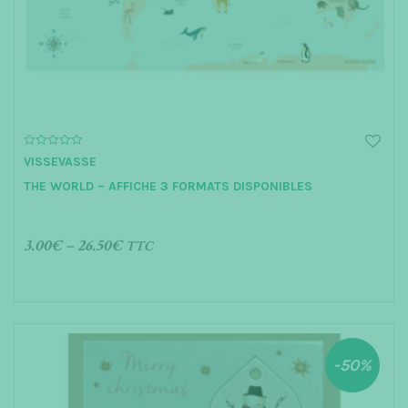
t
i
o
n
0
VISSEVASSE
o
u
THE WORLD – AFFICHE 3 FORMATS DISPONIBLES
t
o
f
5
3.00
€
–
26.50
€
TTC
CHOIX DES OPTIONS
-50%