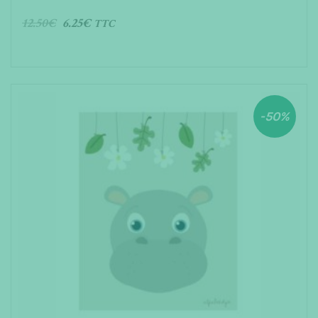
12.50
€
6.25
€
TTC
AJOUTER AU PANIER
-50%