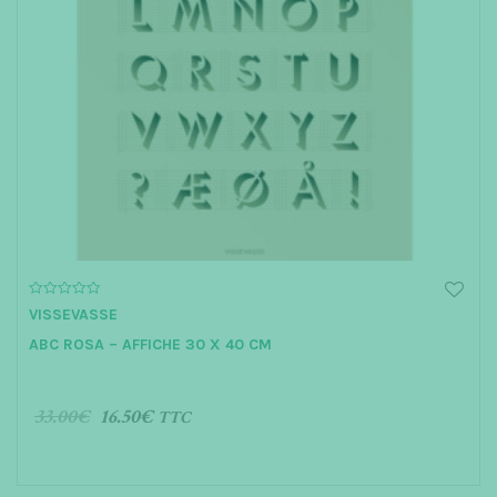
0
VISSEVASSE
o
u
ABC ROSA – AFFICHE 30 X 40 CM
t
o
f
5
33.00
€
16.50
€
TTC
AJOUTER AU PANIER