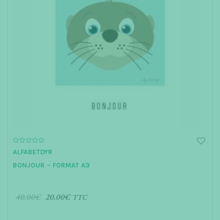
0
ALFABETDYR
o
u
BONJOUR – FORMAT A3
t
o
f
5
40.00
€
20.00
€
TTC