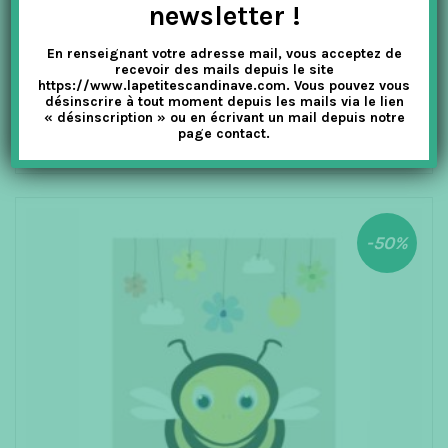
newsletter !
0
ALFABETDYR
o
u
BONNE NUIT – FORMAT A3
t
En renseignant votre adresse mail, vous acceptez de
o
recevoir des mails depuis le site
f
5
https://www.lapetitescandinave.com. Vous pouvez vous
désinscrire à tout moment depuis les mails via le lien
40.00
€
20.00
€
TTC
« désinscription » ou en écrivant un mail depuis notre
page contact.
AJOUTER AU PANIER
-50%