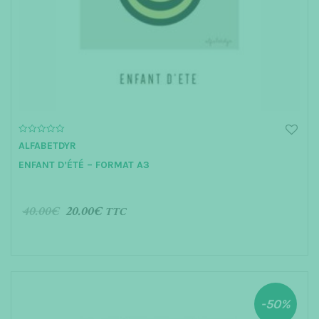
0
ALFABETDYR
o
u
ENFANT D’ÉTÉ – FORMAT A3
t
o
f
5
40.00
€
20.00
€
TTC
AJOUTER AU PANIER
-50%