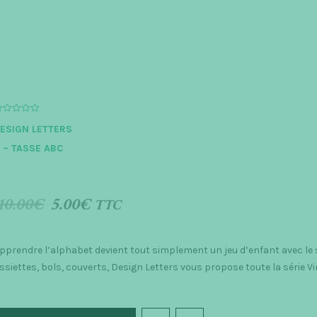
a
v
e
ESIGN LETTERS
 – TASSE ABC
10.00
€
5.00
€
TTC
pprendre l’alphabet devient tout simplement un jeu d’enfant avec le 
ssiettes, bols, couverts, Design Letters vous propose toute la série V