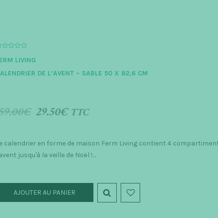
ERM LIVING
ALENDRIER DE L’AVENT – SABLE 50 X 82,6 CM
59.00
€
29.50
€
TTC
e calendrier en forme de maison Ferm Living contient 4 compartiments
'avent jusqu'à la veille de Noël !…
AJOUTER AU PANIER