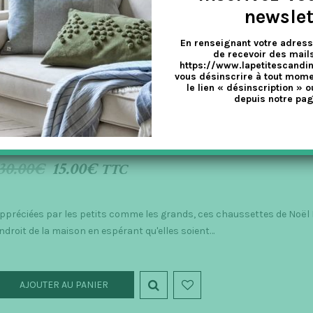
newslet
En renseignant votre adress
de recevoir des mails
https://www.lapetitescandi
vous désinscrire à tout mome
le lien « désinscription » o
ERM LIVING
depuis notre pag
HAUSSETTE DE NOËL – WINTERLAND ROSE
30.00
€
15.00
€
TTC
ppréciées par les petits comme les grands, ces chaussettes de Noël 
ndroit de la maison en espérant qu'elles soient…
AJOUTER AU PANIER