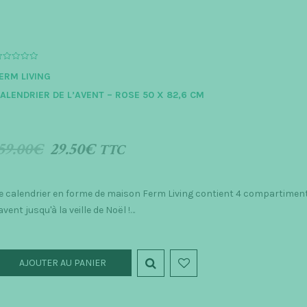
ERM LIVING
ALENDRIER DE L’AVENT – ROSE 50 X 82,6 CM
59.00
€
29.50
€
TTC
e calendrier en forme de maison Ferm Living contient 4 compartiments
'avent jusqu'à la veille de Noël !…
AJOUTER AU PANIER