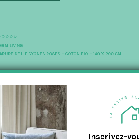
ERM LIVING
ARURE DE LIT CYGNES ROSES – COTON BIO – 140 X 200 CM
85.00
€
42.50
€
TTC
ouce et en coton bio, cette parure de lit rose décorée d'adorables p
ousse de couette et d'une taie d'oreiller en coton…
AJOUTER AU PANIER
Inscrivez-vo