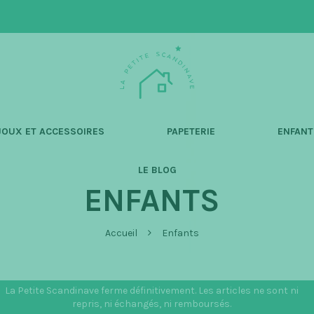
L
a
P
e
t
JOUX ET ACCESSOIRES
PAPETERIE
ENFANT
i
t
LE BLOG
e
ENFANTS
S
c
a
Accueil
Enfants
n
d
i
La Petite Scandinave ferme définitivement. Les articles ne sont ni
n
repris, ni échangés, ni remboursés.