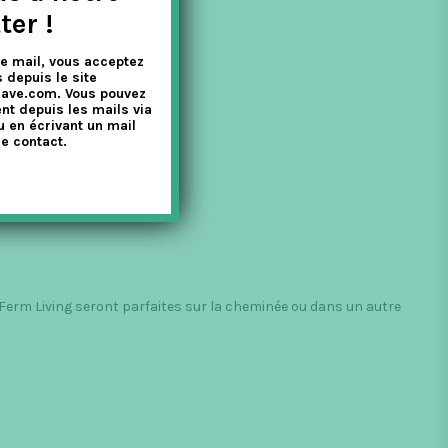
ter !
e mail, vous acceptez
 depuis le site
nave.com. Vous pouvez
nt depuis les mails via
u en écrivant un mail
e contact.
Ferm Living seront parfaites sur la cheminée ou dans un autre