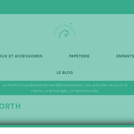
L
a
P
e
t
OUX ET ACCESSOIRES
PAPETERIE
ENFANT
i
t
LE BLOG
e
S
La Petite Scandinave ferme définitivement. Les articles ne sont ni
c
repris, ni échangés, ni remboursés.
a
NORTH
n
d
i
n