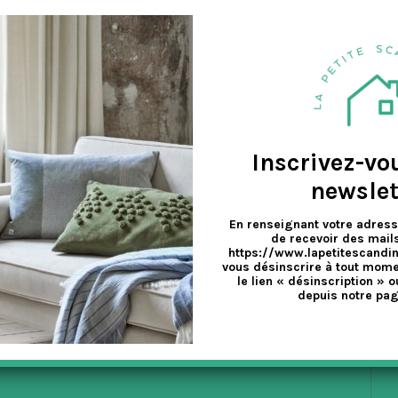
a
 après avoir étudié minutieusement la qualité de la peau des scandinave
v
e
Inscrivez-vo
newslet
En renseignant votre adress
de recevoir des mails
https://www.lapetitescandi
vous désinscrire à tout mome
le lien « désinscription » o
depuis notre pag
EX