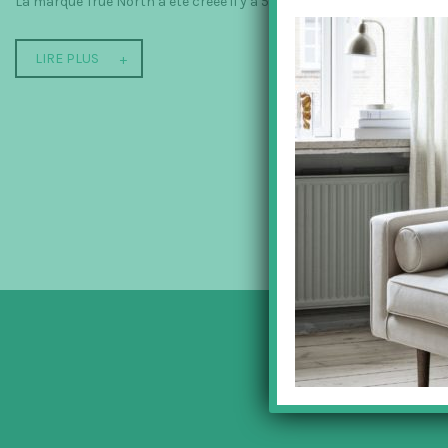
La marque True North a été créée il y a 5 ans par Jan R. Behrens qui
LIRE PLUS