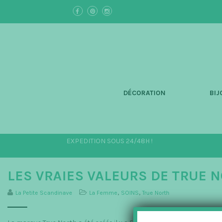
S
k
i
p
t
o
m
a
i
n
DÉCORATION
BIJ
c
o
n
t
e
EXPEDITION SOUS 24/48H !
n
t
LES VRAIES VALEURS DE TRUE 
La Petite Scandinave
La Femme
,
SOINS
,
True North