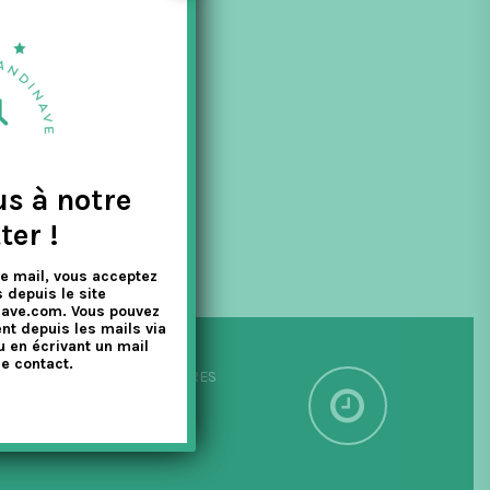
s à juger...
us à notre
ter !
e mail, vous acceptez
 depuis le site
nave.com. Vous pouvez
nt depuis les mails via
u en écrivant un mail
e contact.
PÉDITION SOUS 24/48 HEURES