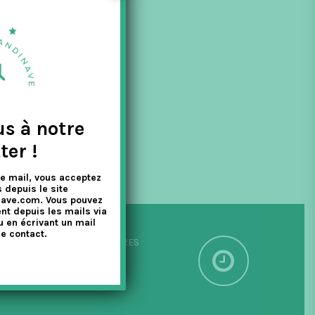
. Elle a pour
us à notre
ter !
e mail, vous acceptez
 depuis le site
nave.com. Vous pouvez
nt depuis les mails via
u en écrivant un mail
e contact.
PÉDITION SOUS 24/48 HEURES