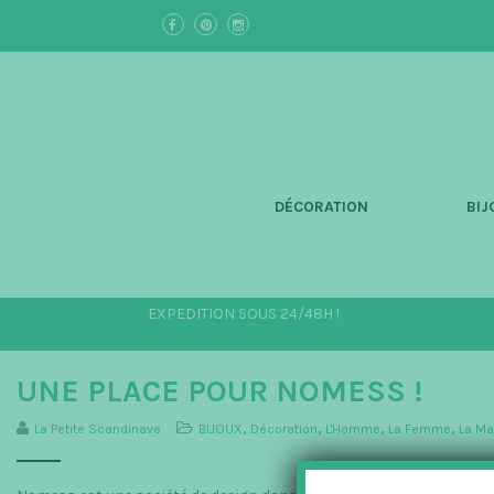
S
k
i
p
t
o
m
a
i
n
DÉCORATION
BIJ
c
o
n
t
e
EXPEDITION SOUS 24/48H !
n
t
UNE PLACE POUR NOMESS !
La Petite Scandinave
BIJOUX
,
Décoration
,
L'Homme
,
La Femme
,
La Ma