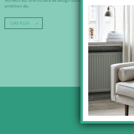
Nomess est une société de design danoise créée en 2006 dont le co
ambition de...
LIRE PLUS