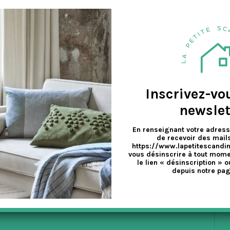
a
ncept est « une place pour chaque chose et chaque chose à sa place »
v
e
Inscrivez-vo
newslet
En renseignant votre adress
de recevoir des mails
https://www.lapetitescandi
vous désinscrire à tout mome
le lien « désinscription » o
depuis notre pag
EX