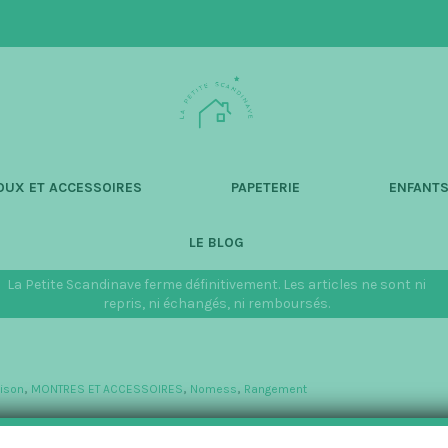
L
a
P
e
t
OUX ET ACCESSOIRES
PAPETERIE
ENFANT
i
t
LE BLOG
e
S
La Petite Scandinave ferme définitivement. Les articles ne sont ni
c
repris, ni échangés, ni remboursés.
a
n
d
ison
,
MONTRES ET ACCESSOIRES
,
Nomess
,
Rangement
i
n