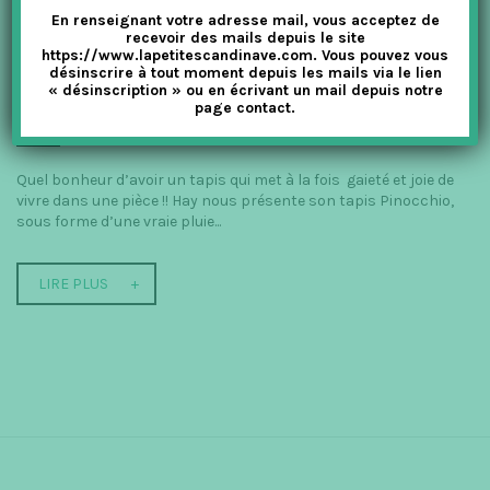
En renseignant votre adresse mail, vous acceptez de
recevoir des mails depuis le site
https://www.lapetitescandinave.com. Vous pouvez vous
PINOCCHIO OU LE TAPIS MULTICOLORE
désinscrire à tout moment depuis les mails via le lien
« désinscription » ou en écrivant un mail depuis notre
La Petite Scandinave
DECO CHAMBRE
,
Décoration
,
Hay
,
La
page contact.
Boutique
,
Les Enfants
Quel bonheur d’avoir un tapis qui met à la fois gaieté et joie de
vivre dans une pièce !! Hay nous présente son tapis Pinocchio,
sous forme d’une vraie pluie...
LIRE PLUS