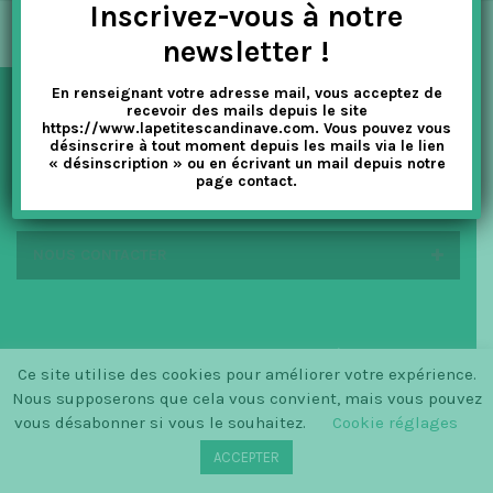
Inscrivez-vous à notre
t
newsletter !
i
En renseignant votre adresse mail, vous acceptez de
o
recevoir des mails depuis le site
NEWSLETTER
https://www.lapetitescandinave.com. Vous pouvez vous
n
désinscrire à tout moment depuis les mails via le lien
« désinscription » ou en écrivant un mail depuis notre
page contact.
EN SAVOIR PLUS
NOUS CONTACTER
© SINCE 2014 LA PETITE SCANDINAVE / LOGO BY
Ce site utilise des cookies pour améliorer votre expérience.
CHRISTINECLEMMENSEN.DK
Nous supposerons que cela vous convient, mais vous pouvez
vous désabonner si vous le souhaitez.
Cookie réglages
ACCEPTER