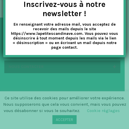
Inscrivez-vous à notre
t
newsletter !
i
En renseignant votre adresse mail, vous acceptez de
o
recevoir des mails depuis le site
NEWSLETTER
https://www.lapetitescandinave.com. Vous pouvez vous
n
désinscrire à tout moment depuis les mails via le lien
« désinscription » ou en écrivant un mail depuis notre
page contact.
EN SAVOIR PLUS
NOUS CONTACTER
© SINCE 2014 LA PETITE SCANDINAVE / LOGO BY
Ce site utilise des cookies pour améliorer votre expérience.
CHRISTINECLEMMENSEN.DK
Nous supposerons que cela vous convient, mais vous pouvez
vous désabonner si vous le souhaitez.
Cookie réglages
ACCEPTER