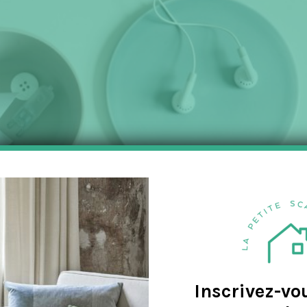
a
v
e
Inscrivez-vo