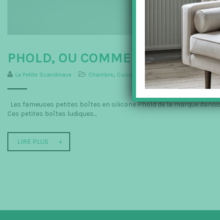
PHOLD, OU COMMENT METTRE EN
La Petite Scandinave
Chambre
,
Cuisine
,
Décoration
,
Menu
,
Rangeme
Les fameuses petites boîtes en silicone Phold de la marque danois
Ces petites boîtes ludiques...
LIRE PLUS