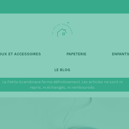
L
a
P
e
t
OUX ET ACCESSOIRES
PAPETERIE
ENFANT
i
t
LE BLOG
e
S
La Petite Scandinave ferme définitivement. Les articles ne sont ni
c
repris, ni échangés, ni remboursés.
a
n
d
i
n