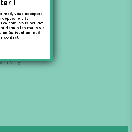
ter !
e mail, vous acceptez
 depuis le site
nave.com. Vous pouvez
nt depuis les mails via
u en écrivant un mail
e contact.
 for Design.