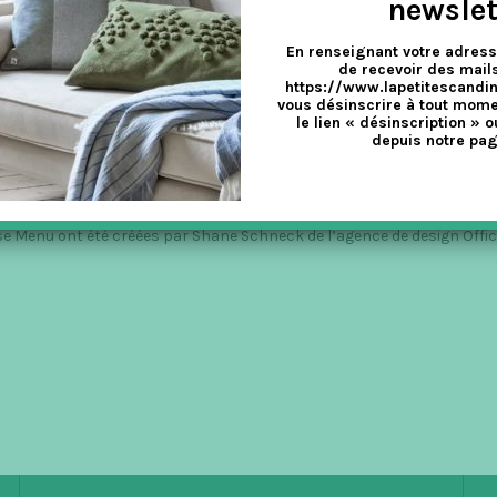
newslet
En renseignant votre adress
de recevoir des mails
https://www.lapetitescandi
vous désinscrire à tout mome
 BOÎTE TOUT EN SOUPLESSE !
le lien « désinscription » o
depuis notre pag
nt
,
Salle de bain
e Menu ont été créées par Shane Schneck de l’agence de design Office