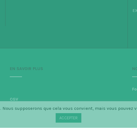
EX
EN SAVOIR PLUS
N
Fo
CGV
ce. Nous supposerons que cela vous convient, mais vous pouvez 
Politique de confidentialité
ACCEPTER
Mentions légales