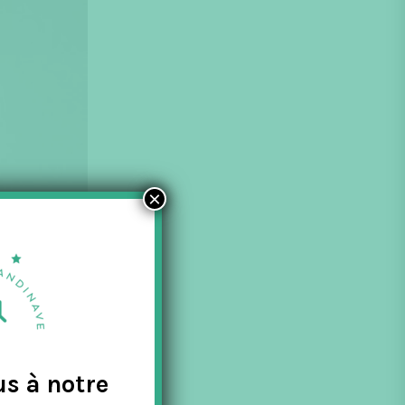
×
us à notre