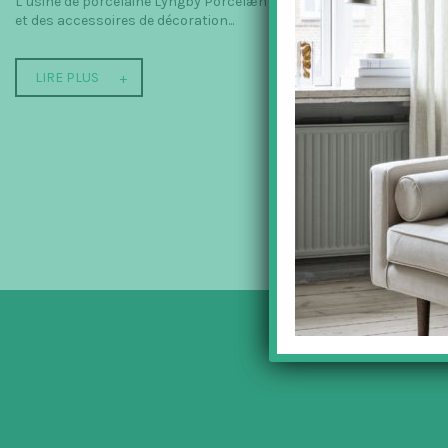
L’usine de porcelaine Lyngby Porcelæn a été fondée en 1936 à Konge
et des accessoires de décoration...
LIRE PLUS