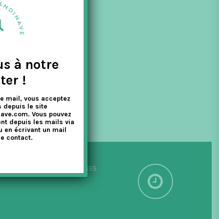
ble, des vases
us à notre
ter !
e mail, vous acceptez
 depuis le site
nave.com. Vous pouvez
nt depuis les mails via
u en écrivant un mail
e contact.
PÉDITION SOUS 24/48 HEURES