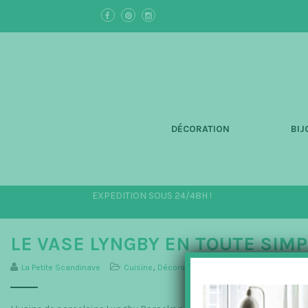
S
k
i
p
t
o
m
a
i
n
DÉCORATION
BIJ
c
o
n
t
e
EXPEDITION SOUS 24/48H !
n
t
LE VASE LYNGBY EN TOUTE SIMP
La Petite Scandinave
Cuisine
,
Décoration
,
La Maison
,
Lyngby Porcelæ