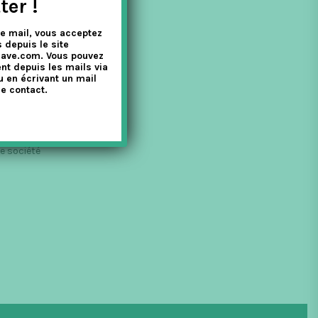
ter !
e mail, vous acceptez
 depuis le site
nave.com. Vous pouvez
nt depuis les mails via
u en écrivant un mail
e contact.
te société