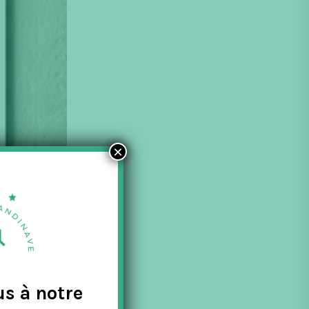
×
us à notre