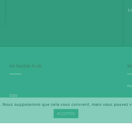
EX
EN SAVOIR PLUS
N
Fo
CGV
ce. Nous supposerons que cela vous convient, mais vous pouvez 
Politique de confidentialité
ACCEPTER
Mentions légales