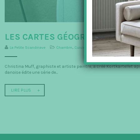
LES CARTES GÉOGRAPHIQUES É
La Petite Scandinave
Chambre
,
Cuisine
,
Décoration
,
Entrée
,
Kortkarte
Christina Muff, graphiste et artiste peintre, a créé Kortkartellet ap
danoise édite une série de...
LIRE PLUS