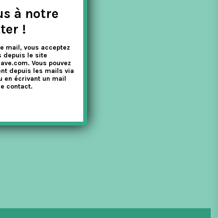
us à notre
ter !
e mail, vous acceptez
 depuis le site
nave.com. Vous pouvez
nt depuis les mails via
u en écrivant un mail
e contact.
ouleurs. Åke