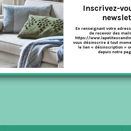
Inscrivez-vo
newslet
En renseignant votre adress
LE RENARD POLAIRE !
de recevoir des mails
https://www.lapetitescandi
vous désinscrire à tout mome
ds
,
Les Enfants
le lien « désinscription » o
depuis notre pag
enfants de la marque suédoise Fjällräven qui existent de plusieurs c