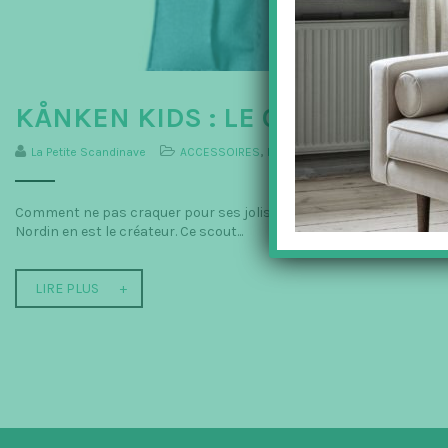
KÅNKEN KIDS : LE CORBEAU ET 
La Petite Scandinave
ACCESSOIRES
,
Fjällräven
,
Fjallraven
,
Kanken Ki
Comment ne pas craquer pour ses jolis cartables Kånken Kids pour 
Nordin en est le créateur. Ce scout...
LIRE PLUS