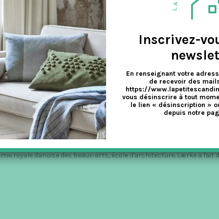
Inscrivez-vo
newslet
En renseignant votre adress
de recevoir des mails
https://www.lapetitescandi
vous désinscrire à tout mome
OUETS EN BOIS PURES ET ORGANI
le lien « désinscription » o
depuis notre pag
mie royale danoise des beaux-arts, école d'architecture. Lærke a fait