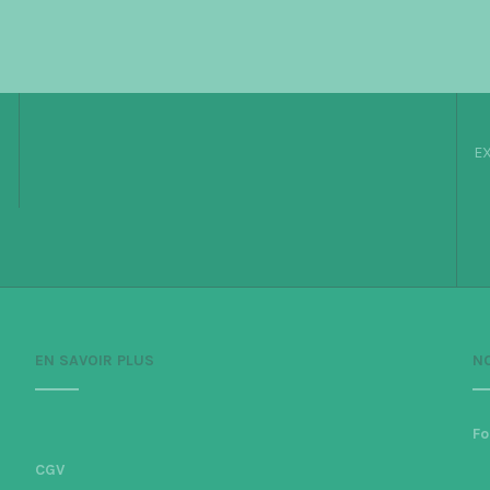
EX
EN SAVOIR PLUS
N
Fo
CGV