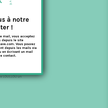
us à notre
ter !
e mail, vous acceptez
 depuis le site
nave.com. Vous pouvez
nt depuis les mails via
QUES
u en écrivant un mail
e contact.
 de LOULLOU un