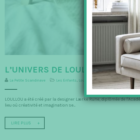
L’UNIVERS DE LOULLOU : DES J
La Petite Scandinave
Les Enfants
,
Loullou
LOULLOU a été créé par la designer Lærke Rune, diplômée de l'Acadé
lieu où créativité et imagination se...
LIRE PLUS