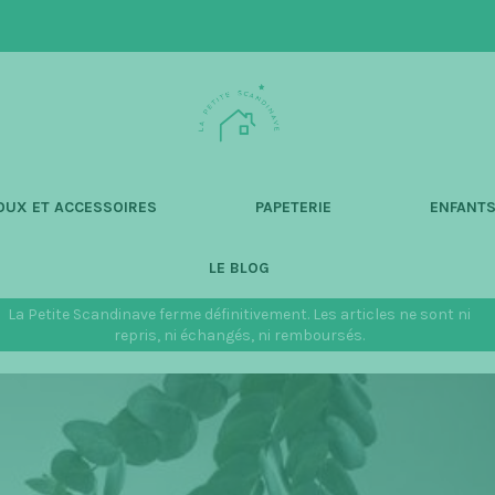
L
a
P
e
t
OUX ET ACCESSOIRES
PAPETERIE
ENFANT
i
t
LE BLOG
e
S
La Petite Scandinave ferme définitivement. Les articles ne sont ni
c
repris, ni échangés, ni remboursés.
a
n
d
i
n