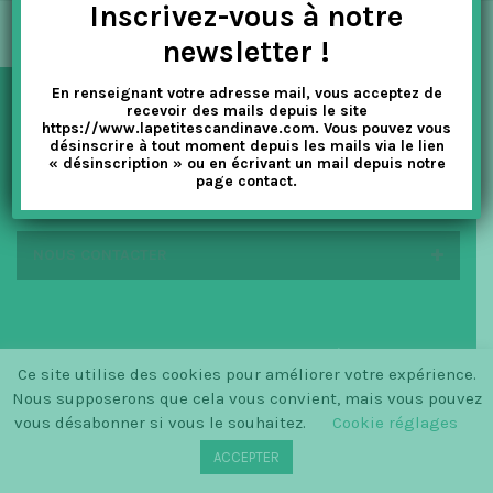
Inscrivez-vous à notre
t
newsletter !
i
En renseignant votre adresse mail, vous acceptez de
o
recevoir des mails depuis le site
NEWSLETTER
https://www.lapetitescandinave.com. Vous pouvez vous
n
désinscrire à tout moment depuis les mails via le lien
« désinscription » ou en écrivant un mail depuis notre
page contact.
EN SAVOIR PLUS
NOUS CONTACTER
© SINCE 2014 LA PETITE SCANDINAVE / LOGO BY
Ce site utilise des cookies pour améliorer votre expérience.
CHRISTINECLEMMENSEN.DK
Nous supposerons que cela vous convient, mais vous pouvez
vous désabonner si vous le souhaitez.
Cookie réglages
ACCEPTER