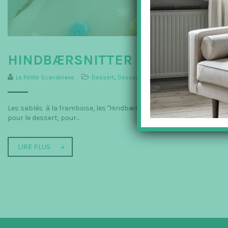
HINDBÆRSNITTER – LES SABLÉS
La Petite Scandinave
Dessert
,
Dessert
,
La Boutique
,
Les Recettes
Les sablés à la framboise, les "Hindbærsnitter" sont un grand clas
pour le dessert, pour...
LIRE PLUS