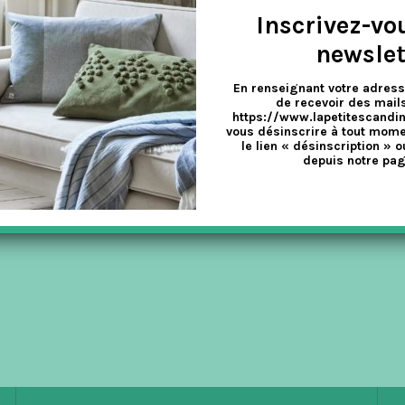
Inscrivez-vo
newslet
En renseignant votre adress
 À LA FRAMBOISE
de recevoir des mails
https://www.lapetitescandi
vous désinscrire à tout mome
le lien « désinscription » o
depuis notre pag
sique danois et se mangent aussi bien pour le goûter autour d'une tas