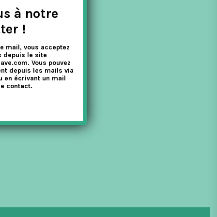
us à notre
ter !
e mail, vous acceptez
 depuis le site
nave.com. Vous pouvez
nt depuis les mails via
u en écrivant un mail
e contact.
se de thé, ou