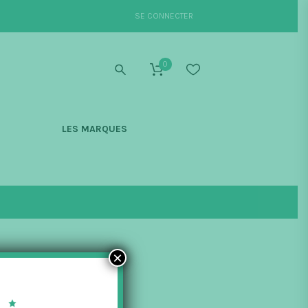
SE CONNECTER
0
S
LES MARQUES
×