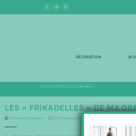
S
k
i
p
t
o
m
a
i
n
DÉCORATION
BIJ
c
o
n
t
e
EXPEDITION SOUS 24/48H !
n
t
LES « FRIKADELLES » DE MA G
La Petite Scandinave
Les Recettes
,
Plats principaux