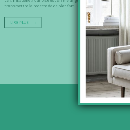
La « frikadelle » danoise est un mélange du mot italien « frittatella »
transmettre la recette de ce plat familial...
LIRE PLUS