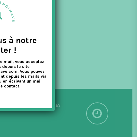
ous
us à notre
ter !
e mail, vous acceptez
 depuis le site
nave.com. Vous pouvez
nt depuis les mails via
u en écrivant un mail
e contact.
PÉDITION SOUS 24/48 HEURES