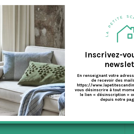
a
ion de mobilier contemporain de haute qualité pour bébés et enfants,
v
e
Inscrivez-vo
newslet
En renseignant votre adress
de recevoir des mails
https://www.lapetitescandi
vous désinscrire à tout mome
le lien « désinscription » o
depuis notre pag
EX