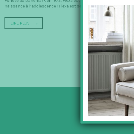
Fondée au Danemark en 1972, Flexa est spécialisée dans la fabricat
naissance à l’adolescence ! Flexa est sensible...
LIRE PLUS