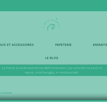
L
a
P
e
t
OUX ET ACCESSOIRES
PAPETERIE
ENFANT
i
t
LE BLOG
e
S
La Petite Scandinave ferme définitivement. Les articles ne sont ni
c
repris, ni échangés, ni remboursés.
a
n
d
s Enfants
i
n