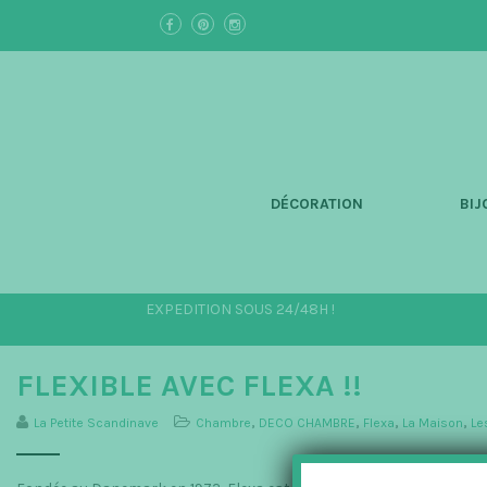
S
k
i
p
t
o
m
a
i
n
DÉCORATION
BIJ
c
o
n
t
e
EXPEDITION SOUS 24/48H !
n
t
FLEXIBLE AVEC FLEXA !!
La Petite Scandinave
Chambre
,
DECO CHAMBRE
,
Flexa
,
La Maison
,
Le