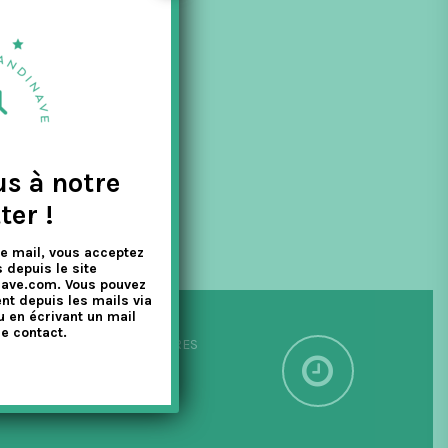
 de la
us à notre
ter !
e mail, vous acceptez
 depuis le site
nave.com. Vous pouvez
nt depuis les mails via
u en écrivant un mail
e contact.
PÉDITION SOUS 24/48 HEURES