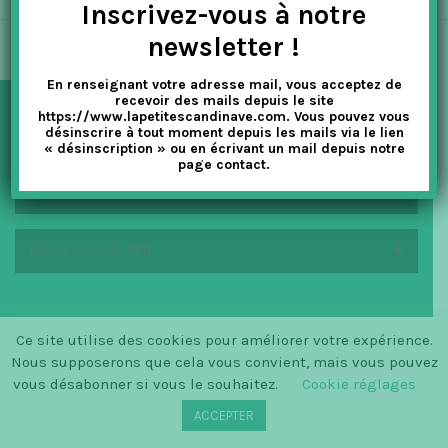
Inscrivez-vous à notre
t
newsletter !
i
En renseignant votre adresse mail, vous acceptez de
o
recevoir des mails depuis le site
https://www.lapetitescandinave.com. Vous pouvez vous
n
désinscrire à tout moment depuis les mails via le lien
NEWSLETTER
« désinscription » ou en écrivant un mail depuis notre
page contact.
EN SAVOIR PLUS
NOUS CONTACTER
Ce site utilise des cookies pour améliorer votre expérience.
© SINCE 2014 LA PETITE SCANDINAVE / LOGO BY
CHRISTINECLEMMENSEN.DK
Nous supposerons que cela vous convient, mais vous pouvez
vous désabonner si vous le souhaitez.
Cookie réglages
ACCEPTER