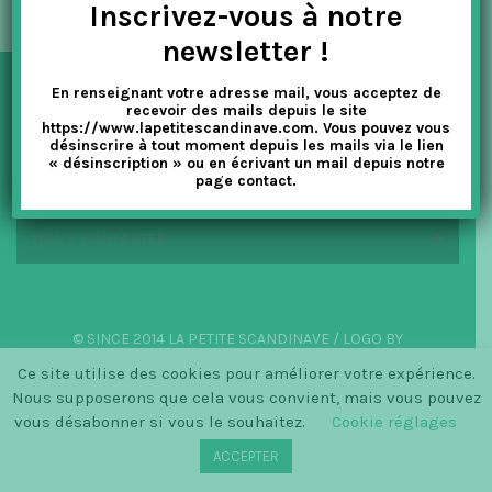
Inscrivez-vous à notre
t
newsletter !
i
En renseignant votre adresse mail, vous acceptez de
o
NEWSLETTER
recevoir des mails depuis le site
https://www.lapetitescandinave.com. Vous pouvez vous
n
désinscrire à tout moment depuis les mails via le lien
« désinscription » ou en écrivant un mail depuis notre
EN SAVOIR PLUS
page contact.
NOUS CONTACTER
© SINCE 2014 LA PETITE SCANDINAVE / LOGO BY
CHRISTINECLEMMENSEN.DK
Ce site utilise des cookies pour améliorer votre expérience.
Nous supposerons que cela vous convient, mais vous pouvez
vous désabonner si vous le souhaitez.
Cookie réglages
ACCEPTER