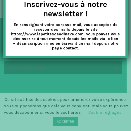
Inscrivez-vous à notre
t
newsletter !
i
En renseignant votre adresse mail, vous acceptez de
o
recevoir des mails depuis le site
NEWSLETTER
https://www.lapetitescandinave.com. Vous pouvez vous
n
désinscrire à tout moment depuis les mails via le lien
« désinscription » ou en écrivant un mail depuis notre
page contact.
EN SAVOIR PLUS
NOUS CONTACTER
© SINCE 2014 LA PETITE SCANDINAVE / LOGO BY
Ce site utilise des cookies pour améliorer votre expérience.
CHRISTINECLEMMENSEN.DK
Nous supposerons que cela vous convient, mais vous pouvez
vous désabonner si vous le souhaitez.
Cookie réglages
ACCEPTER